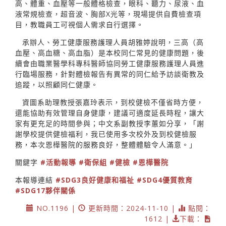
高、體重、血壓等一般體格檢查，眼科、聽力、尿液、血
液常規檢查，超音波、胸部X光等，現場提供自費檢查項
目，教職員工可視個人需求自行選擇。
承辦人、勞工健康服務護理人員胡雅婷說明，三高（高
血壓、高血糖、高血脂）是本校同仁常見的健康問題，後
續會由職業醫學科專科醫師協同勞工健康服務護理人員進
行臨場服務，針對體檢報告有異常的同仁給予訪談衛教及
追蹤，以照顧同仁健康。
資圖系助理教授張嘉玲表示，到校健檢不僅省時方便，
還能協助有效管理自身健康，建議可適度延長時程，讓大
家有更充足的時間參與；中文系副教授李蕙如分享，「謝
謝學校提供健檢福利，我已使用多次校外及到校健檢服
務，本次恩樺醫院的服務良好，整體體驗令人滿意。」
關鍵字
#活動報導
#衛保組
#健檢
#恩樺醫院
本報導連結
#SDG3良好健康和福祉
#SDG4優質教育
#SDG17夥伴關係
NO.1196 |
更新時間：2024-11-10 |
點閱：
1612 |
下載：