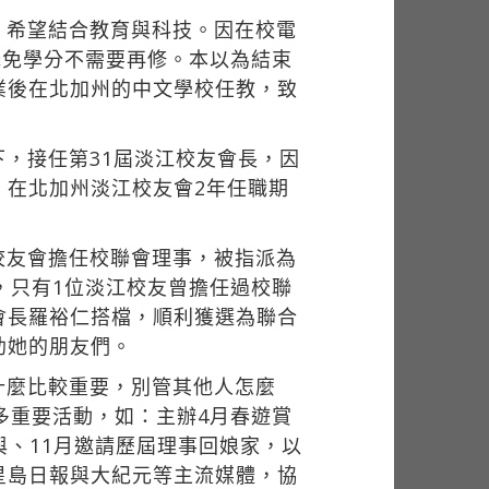
，希望結合教育與科技。因在校電
目直接抵免學分不需要再修。本以為結束
業後在北加州的中文學校任教，致
，接任第31屆淡江校友會長，因
。在北加州淡江校友會2年任職期
校友會擔任校聯會理事，被指派為
，只有1位淡江校友曾擔任過校聯
會長羅裕仁搭檔，順利獲選為聯合
助她的朋友們。
什麼比較重要，別管其他人怎麼
多重要活動，如：主辦4月春遊賞
與、11月邀請歷屆理事回娘家，以
星島日報與大紀元等主流媒體，協