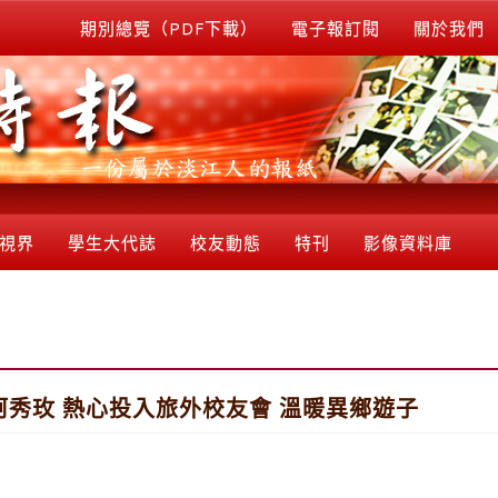
期別總覽（PDF下載）
電子報訂閱
關於我們
視界
學生大代誌
校友動態
特刊
影像資料庫
秀玫 熱心投入旅外校友會 溫暖異鄉遊子