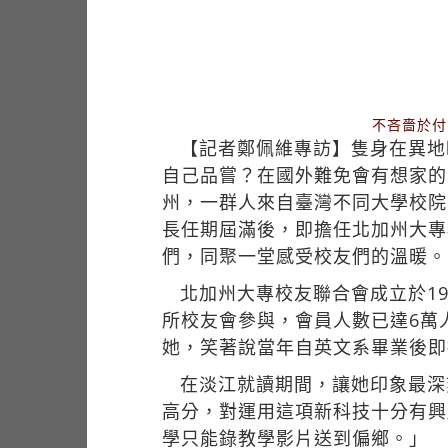
不吝嗇於付
【記者鄭佩維專訪】隻身在異地
自己品嘗？在國外難免會有想家的
州，一群人來自臺灣不同大學校院
長任期屆滿後，即擔任北加州大專
們，同聚一堂感受校友們的溫暖。
北加州大專校友聯合會成立於1
所校友會參與，會員人數已達6萬
她，笑著說當年自英文系畢業後即
在淡江就讀期間，讓她印象最深
高分，對運用這項新科技十分有興
學只能錄教學影片送到偏鄉。」