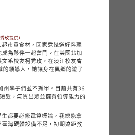
柯秀玫提供）
人超市買食材，回家煮幾道好料理
地成為夥伴一起奮鬥。在美國北加
英文系校友柯秀玫，在淡江校友會
織的領導人，她讓身在異鄉的遊子
加州學子們並不孤單。目前共有36
黑短髮，氣質出眾並擁有領導能力的
學生都要必修電算概論，我總能拿
但臺灣硬體設備不足，初期遠距教