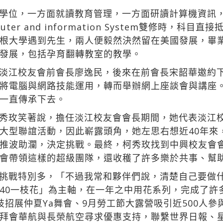
學位，一方面就讀教育管理，一方面研讀計算機資訊
er and information System雙修時，科
根大學遇到先生，兩人便毅然決然留在美國發展，畢
發展，包括孕育翻轉教室的教學。
淡江校友會前會長廖逸民，後來在前會長宋韶華邀約下
將電腦與網路技能運用，轉而舉辦網上座談會與講座
一直傳承下去。
秀玫笑著說，擔任淡江校友會會長期間，她代表淡江
大型聯誼活動，因此嶄露頭角，她左思右想近40年來
推波助瀾，決定挑戰。最終，柯秀玫找到中興校友會
會帶領這樣的超級團隊，還收穫了許多樂於共事、幫
挑戰特別多，「不過我常和夥伴們說，清楚自己要做
40一枝花」為主軸，在一年之中用花系列，完成了許
招展仲夏Ya舞會、9月勞工節大露營吸引近500人參
拜會華航與長榮航空尋求優惠支持，聯繫世界日報、