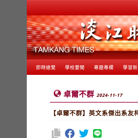
即時總覽
學校要聞
專題專欄
學習新
卓爾不群
2024-11-17
【卓爾不群】英文系傑出系友柯