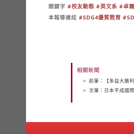
關鍵字
#校友動態
#英文系
#卓
本報導連結
#SDG4優質教育
#S
相關新聞
前筆：【多益大勝
次筆：日本平成國際