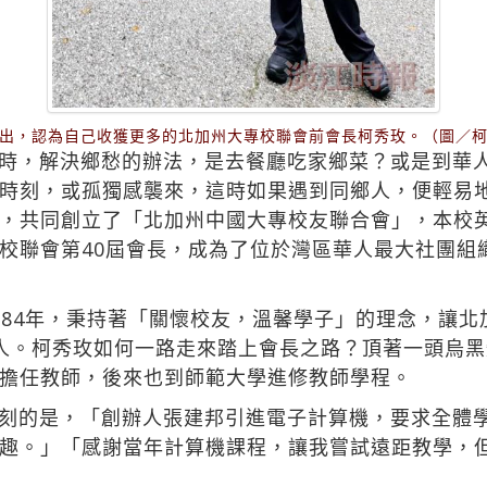
出，認為自己收獲更多的北加州大專校聯會前會長柯秀玫。（圖／
時，解決鄉愁的辦法，是去餐廳吃家鄉菜？或是到華
時刻，或孤獨感襲來，這時如果遇到同鄉人，便輕易
，共同創立了「北加州中國大專校友聯合會」，本校
校聯會第40屆會長，成為了位於灣區華人最大社團組
984年，秉持著「關懷校友，溫馨學子」的理念，讓北
人。柯秀玫如何一路走來踏上會長之路？頂著一頭烏
擔任教師，後來也到師範大學進修教師學程。
刻的是，「創辦人張建邦引進電子計算機，要求全體
趣。」「感謝當年計算機課程，讓我嘗試遠距教學，