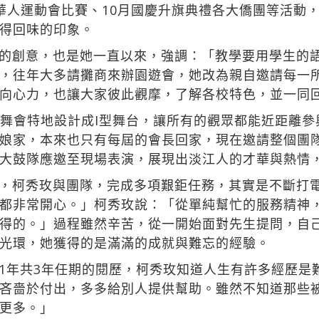
華人運動會比賽、10月國慶升旗典禮各大僑團等活動
得回味的印象。
的創意，也是她一直以來，強調：「教學要用學生的
，往年大多請攤商來辦園遊會，她改為親自邀請每一
向心力，也讓大家彼此觀摩，了解各校特色，並一同
a舞會特地設計成I型舞台，讓所有的觀眾都能近距離
娘家，本來也只有每屆的會長回家，現在邀請整個團
大鼓隊應邀至現場表演，展現出淡江人的才華與熱情
，柯秀玫與團隊，完成多項艱鉅任務，其實是不斷打
都非常開心。」柯秀玫說：「從單純幫忙的服務精神
得的。」過程雖然辛苦，從一開始面對先生提問，自
光環，她獲得的是滿滿的成就與難忘的經驗。
1年共3年任期的閱歷，柯秀玫知道人生有許多經歷是
吝嗇於付出，多多給別人提供幫助。雖然不知道那些
更多。」