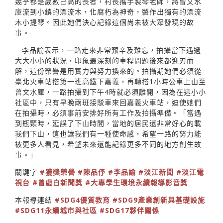
幾乎都是歲數已高的長者，村長攜手製琴老師，將曾文水
庫流到小鎮的漂流木，化腐朽為神奇，製作出獨有的漂流
木小提琴。因此她們決心記錄這個尚未被大眾發現的故
事。
李品諭表示，一路走來非常艱辛及難忘，拍攝當下遇過
大大小小的狀況，印象最深刻的車程問題後來都迎刃而
解，這份榮譽是用實力與努力換來的。拍攝期她們必須從
臺北火車站搭第一班高鐵下嘉義，再轉搭1小時公車上山至
曾文水庫，一路拍攝到下午4時就必須離開，因為在這小小
社區中，只有早晚兩班接駁車來回嘉義火車站，迫使她們
在拍攝時，必須事前安排好所有工作及拍攝準備。「當遇
到瓶頸時，延誤了下山時間，當地的居民還非常好心的載
我們下山，這也讓我們有一種使命感，希望一路的努力能
被更多人看見，希望未來還能記錄更多不同的地方創生故
事。」
關鍵字
#獲獎榮譽
#陳品伃
#李品諭
#淡江新聞
#淡江電
視台
#曾虛白新聞獎
#大專學生環境永續報導影音獎
本報導連結
#SDG4優質教育
#SDG9產業創新與基礎設施
#SDG11永續城市與社區
#SDG17夥伴關係