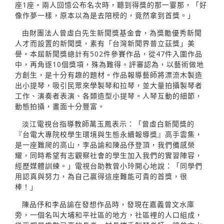
座1座。兩人回憶公布名次時，聽到得獎的那一霎那，「好
像作夢一樣，原本以為是去陪榜的，竟然拿到首獎。」
由財團法人曾虛白先生新聞獎基金會，為獎勵優秀新聞
人才而設置的新聞獎，素有「台灣新聞界普立茲獎」美
譽。本屆新聞獎總計有502件參賽作品，從47件入圍作品
中，再角逐10個獎項，殊為難得。評審認為，以藝術做地
方創生，是十分有趣的題材。作品報導藝師將漂流木製造
出小提琴，吸引民眾來學製琴和拉琴，並大量拍攝製琴者
工作、演奏者表演、各類造型小提琴。人琴互動的細節，
動態拍攝，畫面十分豐富。
淡江電視台指導教師萬玉鳳表示：「曾虛白新聞獎的
『台電大專院校學生環境與生態永續報導獎』高手雲集，
是一座難爬的高山，李品諭和陳品伃登頂，我們備感榮
耀，同時希望有志觀察社會的學生加入我們的實習陣容，
經歷媒體訓練。」電視台助教曾小玲開心地說：「同學們
用認真與努力，為自己贏得這座難能可貴的首獎，很
棒！」
陳品伃和李品諭在發想作品時，發現在嘉義曾文水庫
旁，一個名叫大埔和平社區的地方，社區裡的人口組成，