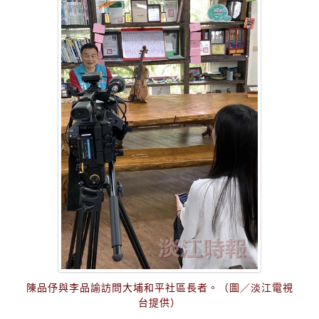
陳品伃與李品諭訪問大埔和平社區長者。（圖／淡江電視
台提供）