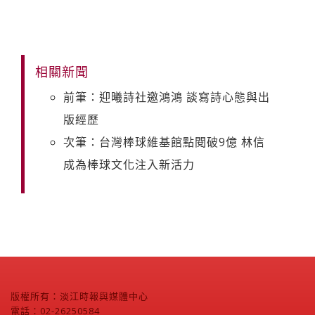
相關新聞
前筆：迎曦詩社邀鴻鴻 談寫詩心態與出
版經歷
次筆：台灣棒球維基館點閱破9億 林信
成為棒球文化注入新活力
版權所有：淡江時報與媒體中心
電話：02-26250584