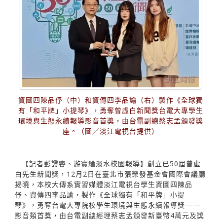
資圖四陳品伃（中）和資傳四李品諭（右）製作《全球獨
有「和平牌」小提琴》，勇奪曾虛白新聞獎台電大專學生
環境與生態永續報導影音首獎，由台電副總蔡志孟頒發獎
座。（圖／淡江電視台提供）
【記者彭證睿、游寶綸淡水校園報導】創立已50屆曾虛
白先生新聞獎，12月2日在臺北市張榮發基金會國際會議廳
揭曉，本校大傳系實習媒體淡江電視台學生資圖四陳品
伃、資傳四李品諭，製作《全球獨有「和平牌」小提
琴》，勇奪台電大專院校學生環境與生態永續報導獎——
影音類首獎，由台電副總經理蔡志孟頒發新臺幣4萬元及獎