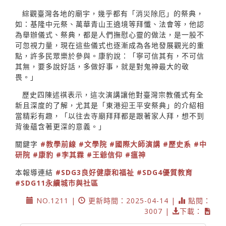
綜觀臺灣各地的廟宇，幾乎都有「消災除厄」的祭典，
如：基隆中元祭、萬華青山王遶境等拜懺、法會等，他認
為舉辦儀式、祭典，都是人們撫慰心靈的做法，是一股不
可忽視力量，現在這些儀式也逐漸成為各地發展觀光的重
點，許多民眾樂於參與。康豹說：「寧可信其有，不可信
其無，要多說好話，多做好事，就是對鬼神最大的敬
畏。」
歷史四陳述祺表示，這次演講讓他對臺灣宗教儀式有全
新且深度的了解，尤其是「東港迎王平安祭典」的介紹相
當精彩有趣，「以往去寺廟拜拜都是跟著家人拜，想不到
背後蘊含著更深的意義。」
關鍵字
#教學前線
#文學院
#國際大師演講
#歷史系
#中
研院
#康豹
#李其霖
#王爺信仰
#瘟神
本報導連結
#SDG3良好健康和福祉
#SDG4優質教育
#SDG11永續城市與社區
NO.1211 |
更新時間：2025-04-14 |
點閱：
3007 |
下載：