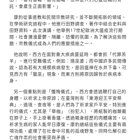
託，會產生正面影響。」
康豹從事道教和民間宗教研究，並不斷開拓新的領域，
在學術研究過程中，他進行田野調查，著作中結合史料與
田野資料。此次演講，他舉例17世紀歐洲大瘟疫流行期
間，社會瀰漫憂鬱、隔離、恐懼的氛圍，為了解決這些問
題，宗教儀式成為人們的應變措施之一。
他說明，西方在面對重大疾病蔓延時，都會抓「代罪羔
羊」，進行受難儀式，例如：燒巫婆；而中國許多民間傳
說，認為若有大規模疾病發生，是因瘟神在水井下毒，可
見西方有「獵巫」現象，而東方則將原因歸咎於疾病本
身。
另一個重點則是「懺悔儀式」，西方會透過鞭打自己的
身體，以祈求上帝原諒；在臺灣則有「東港迎王平安祭
典」，遶境、查夜等，是人們為了祈求家戶平安，特別進
行的儀式，尤其是「舉枷」（扮犯人），將紙製的枷鎖戴
在脖子上，手上掛著香爐，透過親身經歷的肉體痛苦，以
祈求生病的家人能早日康復。康豹總結這些儀式主要有兩
項功能，處理了在社會中可能的孤魂野鬼，同時化解引起
亡魂作祟的社會衝突與矛盾。