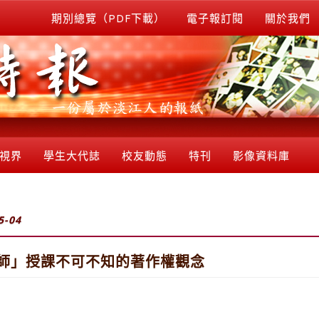
期別總覽（PDF下載）
電子報訂閱
關於我們
視界
學生大代誌
校友動態
特刊
影像資料庫
5-04
教師」授課不可不知的著作權觀念