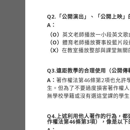
Q2.「公開演出」、「公開上映」
A：
（O）
英文老師播放一小段英文歌
（O）
體育老師播放賽事投籃片段
（X）
在教室播放整部與課堂無關
Q3.遠距教學的合理使用（公開傳
A：
著作權法第46條第2項也允許
生。但為了不要過度損害著作權人
無學校學籍或沒有選這堂課的學生
Q4.上述利用他人著作的行為，
作權法第46條第3項），像是以
A：