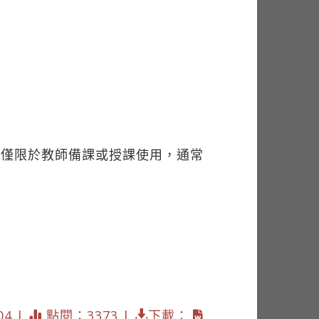
。
常僅限於教師備課或授課使用，通常
04 |
點閱：3373 |
下載：