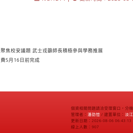
聚焦校安議題 武士戎籲師長積極參與學務推展
費5月16日前完成
個資相關問題請洽受理窗口，分機2
管理者：
潘劭愷
/ 建置單位：
淡
更新日期：2026-08-06 06:43:13
線上人數：907