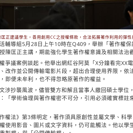
陳匡正建議學生，善用創用CC之授權條款，合法拓展著作利用的彈性
輔導組5月28日上午10時在Q409，舉辦「著作權
授陳匡正主講，期能強化學生著作權意識及相關法治
權爭議案例談起。他舉出網紅谷阿莫「X分鐘看完XX
、改作並公開傳輸電影片段，超出合理使用界限，依
，即便未牟利，也不得忽略原著作的權益。
文涉抄襲風波，儘管雙方和解且當事人繳回碩士學位
：「學術倫理與著作權密不可分，引用必須確實標註
作權法》第3條明定，著作須具原創性並屬文學、科
權使用影音、圖片或文字資料，仍可能觸法。他以學生