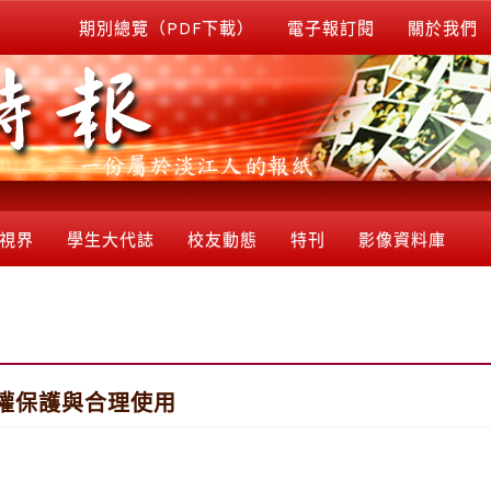
期別總覽（PDF下載）
電子報訂閱
關於我們
視界
學生大代誌
校友動態
特刊
影像資料庫
權保護與合理使用