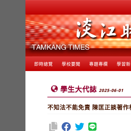
即時總覽
學校要聞
專題專欄
學習新
學生大代誌
2025-06-01
不知法不能免責 陳匡正談著作