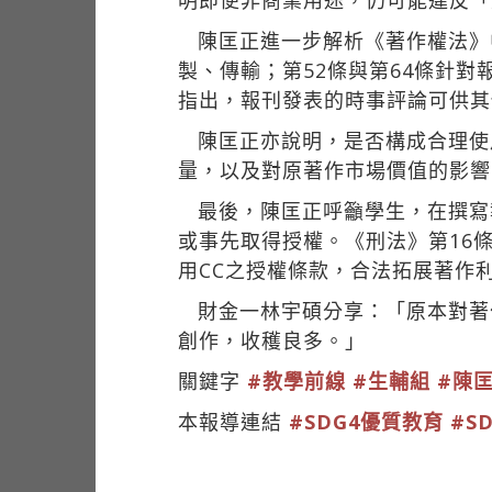
明即便非商業用途，仍可能違反「
陳匡正進一步解析《著作權法》
製、傳輸；第52條與第64條針
指出，報刊發表的時事評論可供其
陳匡正亦說明，是否構成合理使
量，以及對原著作市場價值的影響
最後，陳匡正呼籲學生，在撰寫
或事先取得授權。《刑法》第16
用CC之授權條款，合法拓展著作
財金一林宇碩分享：「原本對著
創作，收穫良多。」
關鍵字
#教學前線
#生輔組
#陳
本報導連結
#SDG4優質教育
#S