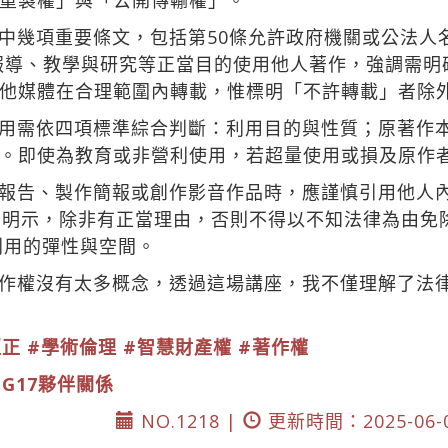
重製權」與「公開傳輸權」。
中幾項重要條文，包括第50條允許政府機關或公法人
對報導、教學與研究等正當目的使用他人著作，強調需明
他媒體在合理範圍內轉載，惟標明「不許轉載」者除
用需依四項標準綜合判斷：利用目的與性質；原著作
。即使為教育或非營利使用，若超量使用或損及原作
報告、製作簡報或創作影音作品時，應謹慎引用他人
條明示，除非有正當理由，否則不得以不知法律為由免
利用的彈性與空間。
作權沒有太多概念，透過這場講座，我不僅理解了法
匡正
#學術倫理
#智慧財產權
#著作權
DG17夥伴關係
NO.1218 |
更新時間：2025-06-