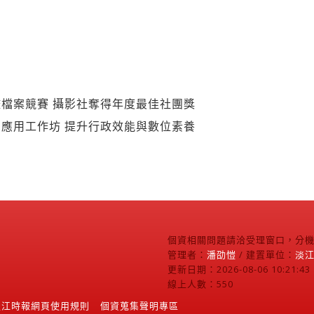
檔案競賽 攝影社奪得年度最佳社團獎
I應用工作坊 提升行政效能與數位素養
個資相關問題請洽受理窗口，分機2
管理者：
潘劭愷
/ 建置單位：
淡
更新日期：2026-08-06 10:21:43
線上人數：550
淡江時報網頁使用規則
個資蒐集聲明專區