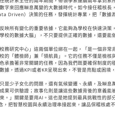
任統計系主任的兩年期間，帶領學系連續兩年拿到系
數字來回應瞬息萬變的大數據時代。如今接任稽核長
ta Driven）決策的任務，發揮統計專業，把「數
反映所有變化的重要依據，它能夠為學校在快速決策
學校的數據大腦」，不只要提供正確的數據，還要能
校務研究中心」這兩個單位綁在一起，「是一個非常
校的「體檢師」兼「領航員」。它的任務不僅是檢核
色承擔著非常關鍵的任務，因為我們既要確保制度的
數據，透過KPI或者KR呈現出來，不管是亮點或困境
是少子女化的問題，還有氣候變遷、永續，及瞬息萬
成果可供驗證；故事化則是讓這些數據背後的意義能
來。」關鍵是要用AI。這也是她提到最具挑戰性的部
 的概念，把智慧校園與永續治理串接起來，讓品保稽核