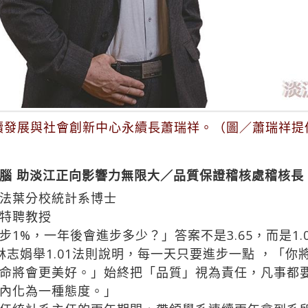
續發展與社會創新中心永續長蕭瑞祥。（圖／蕭瑞祥提
腦 助淡江正向影響力無限大／品質保證稽核處稽核長
法葉分校統計系博士
特聘教授
%，一年後會進步多少？」答案不是3.65，而是1.0
管林志娟舉1.01法則說明，每一天只要進步一點 ，「
命將會更美好。」始終把「品質」視為責任，凡事都
內化為一種態度。」