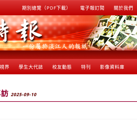
期別總覽（PDF下載）
電子報訂閱
關於我們
視界
學生大代誌
校友動態
特刊
影像資料庫
專訪
2025-09-10