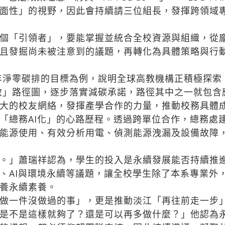
面性」的視野，因此會持續請三位組長，發揮跨領域
個「引領者」，要能掌握並統合全校資源與組織，從
且發掘尚未被注意到的議題，再轉化為具體策略與行
年淨零碳排的目標為例，說明全球高教機構正積極探索
生效」路徑圖，逐步落實減碳承諾，路徑其中之一就包
大的校友網絡，發揮產學合作的力量，推動校務具體
總務AI化」的心路歷程。透過跨單位合作，總務處建
能源使用、有效分析用電、偵測能源洩漏及設備故障
。」蕭瑞祥認為，學生的投入是永續發展能否持續推
、AI與環境永續等議題，讓全校學生除了本系專業外
養永續素養。
做一件沒做過的事」，更是推動淡江「再往前走一步
是不是這樣就夠了？還是可以再多做什麼？」他認為