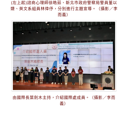
(左上起)諮商心理師徐皓茹、新北市政府警察局警員董以
婕、英文系組員林倖伃，分別進行主題宣導。（攝影／李
而義）
由國際長葉劍木主持，介紹國際處成員。（攝影／李而
義）