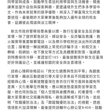
同學習與成長，鼓勵學生善加利用學習與生活機會，精進
課業並提升自信與探索興趣，更建議境外生們多多學習中
文，作為未來就業的競爭優勢，與深入了解臺灣文化的重
要途徑。最後期許大家畢業後能夠加入遍布全球的校友
會，延續彼此情誼與淡江精神。
新北市政府警察局警員董以婕，進行在臺安全及反詐騙
宣導。除了提供緊急狀況、婦幼安全、反詐騙及救護、救
火報案等重要聯繫電話，以及標示學校附近派出所的具體
位置；接著逐一解說網路上常見的詐騙手法，如假交友、
轉帳、假網拍、地下匯兌等方式及具體應對對策，強調遇
到時應保持冷靜、查證並打165，最後提醒境外新生在臺灣
好好保護自己，並維護校園的安全與友善環境。
諮商心理師徐皓茹以「跨文化適應與性別平等」為題進
行宣導，藉由互動遊戲引導大家分享來自不同國家的文化
經驗與心情。接著提醒臺灣在食衣住行等方面與各國有所
差異，文化衝擊在所難免，應以開放態度面對並學習克
服。她也特別指出「個人空間與身體界線」的重要性，呼
籲大家尊重社交距離與隱私，避免誤解或不當行為，並說
明「性騷擾防治法」及「跟蹤騷擾防治法」的規範，透過
情境影片加深理解。最後提供諮輔中心辦公室B408，鼓勵