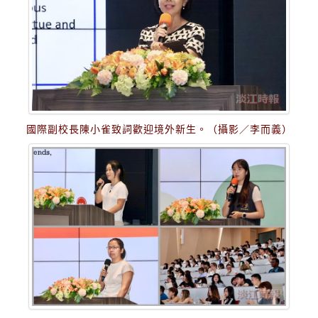
國際副校長陳小雀致詞歡迎境外新生。（攝影／李而義）