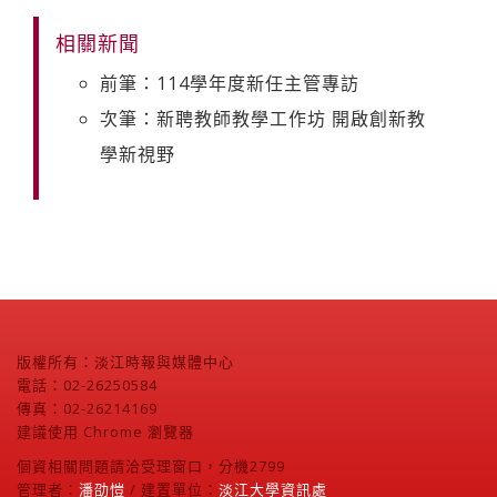
相關新聞
前筆：114學年度新任主管專訪
次筆：新聘教師教學工作坊 開啟創新教
學新視野
版權所有：淡江時報與媒體中心
電話：02-26250584
傳真：02-26214169
建議使用 Chrome 瀏覽器
個資相關問題請洽受理窗口，分機2799
管理者：
潘劭愷
/ 建置單位：
淡江大學資訊處