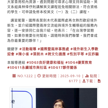
大家善用校內資源，遇到問題可尋求心理支持與協助。英
文系組員林倖伃則講解英文課程抵免相關辦法，符合資格
的學生，可申請免修本校英文（一）及（二）課程。
講習尾聲，國際長葉劍木代表國際處再次熱烈歡迎境外
新生，並介紹國際暨兩岸交流組與境外生輔導組的服務內
容，逐一安排同仁自我介紹。他表示：「在台灣學習期
間，如果你需要任何幫助，請隨時與我們聯繫，我們會成
為你最重要的夥伴！」
關鍵字
#活動報導
#國際暨兩岸事務處
#境外新生入學歡
迎會
#陳小雀
#葉劍木
#跨文化適應
#性別平等
#反詐騙
本報導連結
#SDG3良好健康和福祉
#SDG4優質教育
#SDG11永續城市與社區
#SDG17夥伴關係
NO.1222 |
更新時間：2025-09-10 |
點閱：
6177 |
下載：