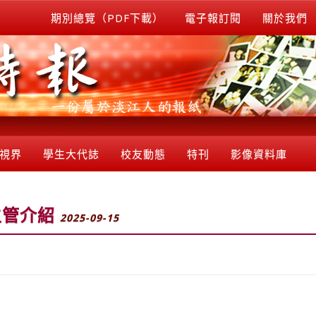
期別總覽（PDF下載）
電子報訂閱
關於我們
視界
學生大代誌
校友動態
特刊
影像資料庫
主管介紹
2025-09-15