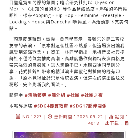
目營造霓虹閃爍的氛圍；嘻哈研究社則以〈Eyes on
Me〉、〈未知的目的地〉等作品延續熱度。壓軸的熱門舞
蹈社，帶來Popping、Hip Hop、Feminine Freestyle、
Locking、House與Dancehall等舞風，為活動劃下完美句
點。
觀眾反應熱烈，電機一賈同學表示，最難忘的是二齊校
友會的表演，「原本對這個社團不熟悉，但這場演出讓我
感受到滿滿歡樂。」資工一林同學指出，地板音樂社與極
舞社不僅將氣氛推向高潮，高難度動作與獨特表演風格更
帶來強烈的震撼感，讓人驚艷不已。水環四徐同學則分
享，花式扯鈴社帶來的精湛演出顛覆他對扯鈴的既有印
象，「原本覺得扯鈴只是傳統表演，但這次的演出酷炫又
精彩，完全刷新我的看法。」
關鍵字
#活動報導
#課外組
#社團
#社團之夜
本報導連結
#SDG4優質教育
#SDG17夥伴關係
NO.1223 |
更新時間：2025-09-22 |
點閱：
4018 |
下載：