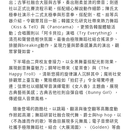
出；古箏社融合大鼓與古箏，奏出剛柔並濟的樂音；劍道
社以正式比賽流程示範，搭配細心解說動作細節；陳氏太
極拳社演示十二式太極拳與形意拳，搭配劍、棍、扇等兵
器介紹，令觀眾耳目一新；韓國文化研究社帶來熱力舞蹈
〈Kiss & Tell〉與〈Panorama〉，更預告韓服體驗活
動；合唱團則以「阿卡貝拉」演唱〈Try Everything〉，
清亮和聲營造輕快氛圍。最後由極限舞蹈社結合搖滾步、
排腿與breaking動作，呈現力量與節奏感兼具的演出，觀
眾掌聲如雷。
下半場由二齊校友會接力，以全黑舞臺搭配光影效果，
展現創意舞臺魅力；鋼琴社帶來〈星茶會〉與〈The
Happy Troll〉，清新悠揚的旋律讓人沉醉其中；魔術社安
排觀眾上臺互動，驚險橋段如「拍釘子」令全場驚呼連
連；弦樂社以細膩琴音演繹電影《女人香》主題曲，展現
古典藝術美感；古典吉他社則自彈自唱〈Bunny Girl〉，
傳遞個人音樂風格。
隨後登場的跑酷社，以跳箱、翻滾與後空翻等高難度動
作掀起高潮；舞蹈研習社融合現代舞、爵士與hip hop，以
〈不為誰而作的歌〉等曲目展現多元舞風；電子音樂研究
社攜手極限舞蹈社，結合〈大展鴻圖〉、〈Golden〉等曲