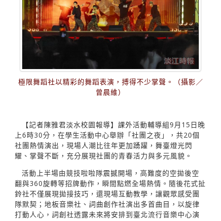
極限舞蹈社以精彩的舞蹈表演，搏得不少掌聲。（攝影／
曾晨維）
【記者陳雅君淡水校園報導】課外活動輔導組9月15日晚
上6時30分，在學生活動中心舉辦「社團之夜」，共20個
社團熱情演出，現場人潮比往年更加踴躍，舞臺燈光閃
耀、掌聲不斷，充分展現社團的青春活力與多元風貌。
活動上半場由競技啦啦隊震撼開場，高難度的空拋後空
翻與360旋轉等招牌動作，瞬間點燃全場熱情。隨後花式扯
鈴社不僅展現拋接技巧，還現場互動教學，讓觀眾感受團
隊默契；地板音樂社、詞曲創作社演出多首曲目，以旋律
打動人心，詞創社透露未來將安排到臺北流行音樂中心演