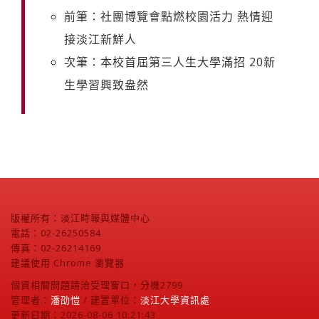
前筆：社團博覽會點燃校園活力 熱情迎
接淡江新鮮人
次筆：本校首屆第三人生大學滿招 20新
生學習興致盎然
版權所有：淡江時報與媒體中心
電話：02-26250584
傳真：02-26214169
建議使用 Chrome 瀏覽器
個資相關問題請洽受理窗口，分機2799
管理者：
潘劭愷
/ 建置單位：
淡江大學資訊處
更新日期：2026-08-06 10:21:43