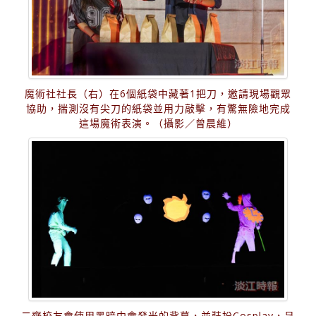
魔術社社長（右）在6個紙袋中藏著1把刀，邀請現場觀眾
協助，揣測沒有尖刀的紙袋並用力敲擊，有驚無險地完成
這場魔術表演。（攝影／曾晨維）
二齊校友會使用黑暗中會發光的背幕，並裝扮Cosplay，呈