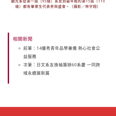
觀光系從第一屆（95級）系友到最年輕的第15屆（110
級）都有畢業生代表參與盛會。（攝影／林宇翔）
相關新聞
前筆：14優秀青年品學兼備 熱心社會公
益服務
次筆：日文系友挽袖籌辦60系慶 一同跨
域永續展新篇