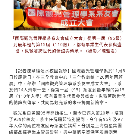
「國際觀光管理學系系友會成立大會」從第一屆（95級）
到最年輕的第15屆（110級），都有畢業生代表參與盛
會，象徵著跨世代的情誼與傳承。（攝影／陳雅君）
【記者陳韋綸淡水校園報導】國際觀光管理學系於11月8
日校慶當日，在三全教育中心「三全教育線上20週年回顧
展」中，舉辦「國際觀光管理學系系友會成立大會」，系
友們24人齊聚一堂，從第一屆（95）系友到最年輕的第15
屆（110年入學）都有畢業生代表參與盛會，象徵著跨世代
的情誼與傳承，共同為觀光系的未來揭開新篇章。
觀光系自民國95年開始招生，至今已邁入第20年，培育
了939位校友。系主任阮聘茹特別提到，今年有95年及97
年入學的兩位校友回母系兼任講師。分別是上海復星集團
總部品控專業主管吳哲翰，與中華航空資深空服員劉芳