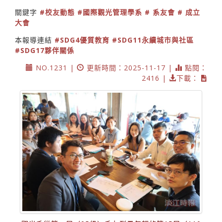
關鍵字
#校友動態
#國際觀光管理學系
# 系友會
# 成立
大會
本報導連結
#SDG4優質教育
#SDG11永續城市與社區
#SDG17夥伴關係
NO.1231 |
更新時間：2025-11-17 |
點閱：
2416 |
下載：