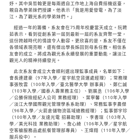
妤。其中吳哲翰更是每兩週自工作地上海自費搭機返臺，
親自為學弟妹們授課。他表示「我是用愛發電，為了淡
江，為了觀光系的學弟妹們。」
經過一年的籌備，系友會在75周年校慶當天成立。阮聘
茹表示，看到從創系第一屆到最新一屆的系友齊聚一堂，
這份跨越時代的情誼令人動容。更欣喜的是，系友不僅在
各領域表現亮眼，還有傑出學長姊回到母系任教。相信系
友會的成立，將成為觀光系永續發展的重要動能，讓淡江
觀光人的精神持續發光。
此次系友會成立大會順利選出理監事成員，名單如下：
會長連建豪（97年入學／星宇航空貨運處經理）；常務理
事張牧雲（100年入學／臺北醫學大學 辦事員）、鄭仁誠
（103年入學／國泰人壽業務主任）、劉展丞（106年入學
／公勝保險經紀人公司 業務經理）、葉寧馨（110年入學
／淡江大學國際觀光管理學系系助理）、常務監事李農傑
（96年入學／火箭倉儲物流區域總務經理）；監事鄧宇珍
（100年入學／友達光電 招募助理）、李書瑄（103年入
學／美光科技 業務助理）、詹心綺（106年入學／星宇航
空客艙服務品處航餐管理部專員）、王煒翔（110年入學／
服兵役中）。