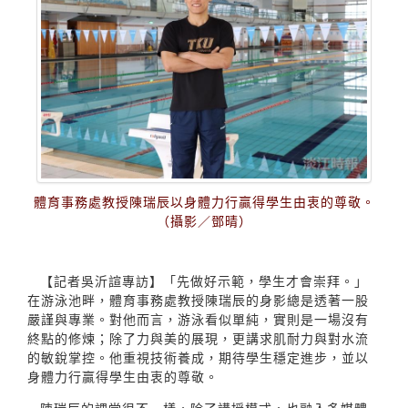
體育事務處教授陳瑞辰以身體力行贏得學生由衷的尊敬。
（攝影／鄧晴）
【記者吳沂諠專訪】「先做好示範，學生才會崇拜。」
在游泳池畔，體育事務處教授陳瑞辰的身影總是透著一股
嚴謹與專業。對他而言，游泳看似單純，實則是一場沒有
終點的修煉；除了力與美的展現，更講求肌耐力與對水流
的敏銳掌控。他重視技術養成，期待學生穩定進步，並以
身體力行贏得學生由衷的尊敬。