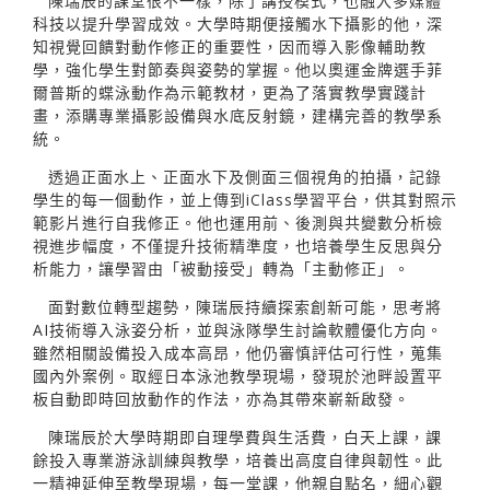
陳瑞辰的課堂很不一樣，除了講授模式，也融入多媒體
科技以提升學習成效。大學時期便接觸水下攝影的他，深
知視覺回饋對動作修正的重要性，因而導入影像輔助教
學，強化學生對節奏與姿勢的掌握。他以奧運金牌選手菲
爾普斯的蝶泳動作為示範教材，更為了落實教學實踐計
畫，添購專業攝影設備與水底反射鏡，建構完善的教學系
統。
透過正面水上、正面水下及側面三個視角的拍攝，記錄
學生的每一個動作，並上傳到iClass學習平台，供其對照示
範影片進行自我修正。他也運用前、後測與共變數分析檢
視進步幅度，不僅提升技術精準度，也培養學生反思與分
析能力，讓學習由「被動接受」轉為「主動修正」。
面對數位轉型趨勢，陳瑞辰持續探索創新可能，思考將
AI技術導入泳姿分析，並與泳隊學生討論軟體優化方向。
雖然相關設備投入成本高昂，他仍審慎評估可行性，蒐集
國內外案例。取經日本泳池教學現場，發現於池畔設置平
板自動即時回放動作的作法，亦為其帶來嶄新啟發。
陳瑞辰於大學時期即自理學費與生活費，白天上課，課
餘投入專業游泳訓練與教學，培養出高度自律與韌性。此
一精神延伸至教學現場，每一堂課，他親自點名，細心觀