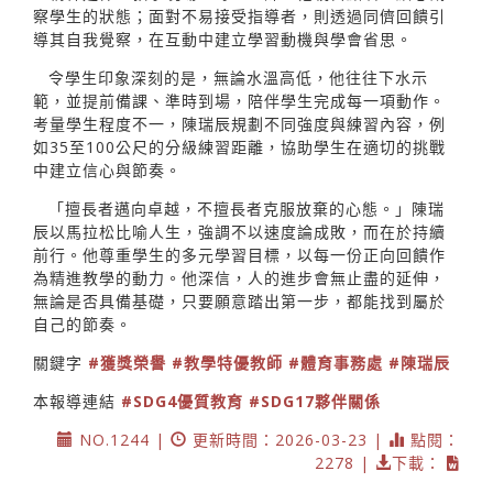
察學生的狀態；面對不易接受指導者，則透過同儕回饋引
導其自我覺察，在互動中建立學習動機與學會省思。
令學生印象深刻的是，無論水溫高低，他往往下水示
範，並提前備課、準時到場，陪伴學生完成每一項動作。
考量學生程度不一，陳瑞辰規劃不同強度與練習內容，例
如35至100公尺的分級練習距離，協助學生在適切的挑戰
中建立信心與節奏。
「擅長者邁向卓越，不擅長者克服放棄的心態。」陳瑞
辰以馬拉松比喻人生，強調不以速度論成敗，而在於持續
前行。他尊重學生的多元學習目標，以每一份正向回饋作
為精進教學的動力。他深信，人的進步會無止盡的延伸，
無論是否具備基礎，只要願意踏出第一步，都能找到屬於
自己的節奏。
關鍵字
#獲獎榮譽
#教學特優教師
#體育事務處
#陳瑞辰
本報導連結
#SDG4優質教育
#SDG17夥伴關係
NO.1244 |
更新時間：2026-03-23 |
點閱：
2278 |
下載：