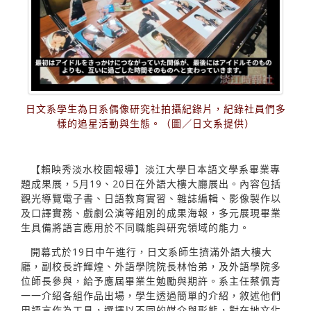
日文系學生為日系偶像研究社拍攝紀錄片，紀錄社員們多
樣的追星活動與生態。（圖／日文系提供）
【賴映秀淡水校園報導】淡江大學日本語文學系畢業專
題成果展，5月19、20日在外語大樓大廳展出。內容包括
觀光導覽電子書、日語教育實習、雜誌編輯、影像製作以
及口譯實務、戲劇公演等組別的成果海報，多元展現畢業
生具備將語言應用於不同職能與研究領域的能力。
開幕式於19日中午進行，日文系師生擠滿外語大樓大
廳，副校長許輝煌、外語學院院長林怡弟，及外語學院多
位師長參與，給予應屆畢業生勉勵與期許。系主任蔡佩青
一一介紹各組作品出場，學生透過簡單的介紹，敘述他們
用語言作為工具，選擇以不同的媒介與形態，對在地文化