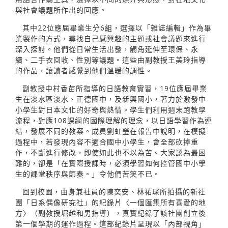
與社會議題所作出的回應。
其中22位應屆畢業生分6組，選擇以「雜誌編輯」作為畢
業製作的方式，尋找自己感興趣的主題或社會議題來進行
深入探討。他們從日常生活出發，觸角延伸至環保、永
續、二手衣回收、性別等議題。這些由副教授王美玲指導
的作品，讓讀者感覺到他們溫暖的調性。
副教授中村香苗所指導的日語教育實習，19位應屆畢業
生在淡水區淡水、正德國中，及新興國小，著力於激發中
小學生對日本文化的好奇與熱情。學生們利用週末跑教學
流程，對應108課綱的國際理解的理念，以日語學習作為連
結，發展不同的教案。成員劉虹瑩在報告中說明，在模擬
過程中，若發現內容不適合國中小學生，會全部砍掉重
作，不斷進行修改，即使如此也不以為苦。大家認為最困
難的，卻是「在實際授課時，必須學習如何控管國中小學
生的課堂秩序與節奏。」令他們苦笑不已。
回到校園，由身兼社員的陳奕安、林祐琛所拍攝的新社
團「日系偶像研究社」的紀錄片〈一個匯集所有喜愛的地
方〉（副教授堀越和男指導），真實紀錄了該社團創立後
第一個學期的運作過程。這部紀錄片呈現以「內部視角」