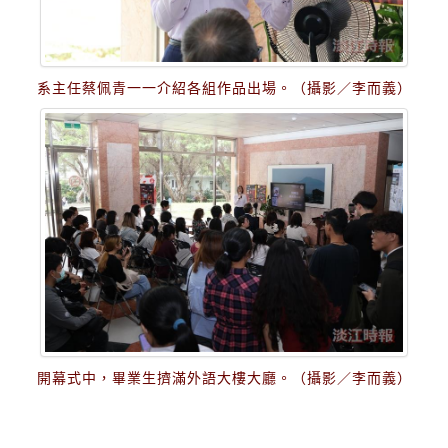
系主任蔡佩青一一介紹各組作品出場。（攝影／李而義）
開幕式中，畢業生擠滿外語大樓大廳。（攝影／李而義）