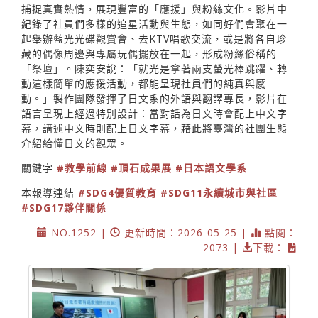
捕捉真實熱情，展現豐富的「應援」與粉絲文化。影片中
紀錄了社員們多樣的追星活動與生態，如同好們會聚在一
起舉辦藍光光碟觀賞會、去KTV唱歌交流，或是將各自珍
藏的偶像周邊與專屬玩偶擺放在一起，形成粉絲俗稱的
「祭壇」。陳奕安說：「就光是拿著兩支螢光棒跳躍、轉
動這樣簡單的應援活動，都能呈現社員們的純真與感
動。」製作團隊發揮了日文系的外語與翻譯專長，影片在
語言呈現上經過特別設計：當對話為日文時會配上中文字
幕，講述中文時則配上日文字幕，藉此將臺灣的社團生態
介紹給懂日文的觀眾。
關鍵字
#教學前線
#頂石成果展
#日本語文學系
本報導連結
#SDG4優質教育
#SDG11永續城市與社區
#SDG17夥伴關係
NO.1252 |
更新時間：2026-05-25 |
點閱：
2073 |
下載：