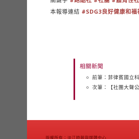
關鍵字
#跑酷社
#社團
#體育性
本報導連結
#SDG3良好健康和福
相關新聞
前筆：菲律賓國立科
次筆：【社團大聲
版權所有：淡江時報與媒體中心