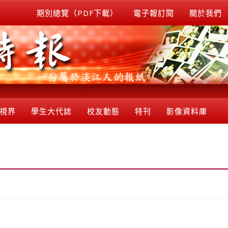
期別總覽（PDF下載）
電子報訂閱
關於我們
視界
學生大代誌
校友動態
特刊
影像資料庫