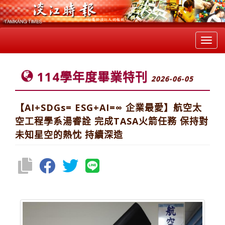
Toggl
navig
114學年度畢業特刊
2026-06-05
【AI+SDGs= ESG+AI=∞ 企業最愛】航空太
空工程學系湯睿詮 完成TASA火箭任務 保持對
未知星空的熱忱 持續深造