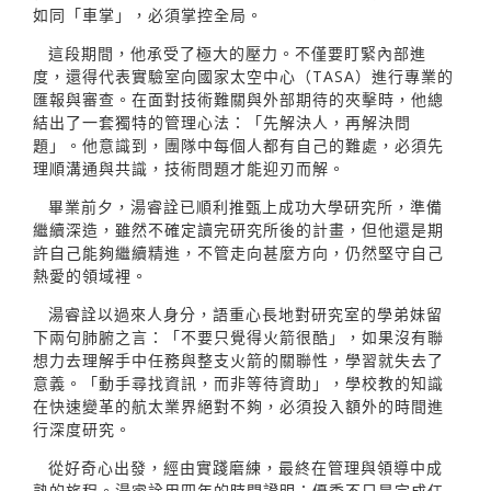
如同「車掌」，必須掌控全局。
這段期間，他承受了極大的壓力。不僅要盯緊內部進
度，還得代表實驗室向國家太空中心（TASA）進行專業的
匯報與審查。在面對技術難關與外部期待的夾擊時，他總
結出了一套獨特的管理心法：「先解決人，再解決問
題」。他意識到，團隊中每個人都有自己的難處，必須先
理順溝通與共識，技術問題才能迎刃而解。
畢業前夕，湯睿詮已順利推甄上成功大學研究所，準備
繼續深造，雖然不確定讀完研究所後的計畫，但他還是期
許自己能夠繼續精進，不管走向甚麼方向，仍然堅守自己
熱愛的領域裡。
湯睿詮以過來人身分，語重心長地對研究室的學弟妹留
下兩句肺腑之言：「不要只覺得火箭很酷」，如果沒有聯
想力去理解手中任務與整支火箭的關聯性，學習就失去了
意義。「動手尋找資訊，而非等待資助」，學校教的知識
在快速變革的航太業界絕對不夠，必須投入額外的時間進
行深度研究。
從好奇心出發，經由實踐磨練，最終在管理與領導中成
熟的旅程。湯睿詮用四年的時間證明：優秀不只是完成任