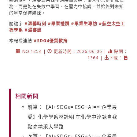
務，而是能在失敗中學習、在壓力中協調，並始終對未知
的星空保持熱忱。
關鍵字
#溫馨時刻
#畢業禮讚
#畢業生專訪
#航空太空工
程學系
#湯睿詮
本報導連結
#SDG4優質教育
NO.1254 |
更新時間：2026-06-06 |
點閱：
1364 |
下載：
相關新聞
前筆：【AI+SDGs= ESG+AI=∞ 企業最
愛】化學學系林諺明 在化學中淬鍊自我
點亮精采大學路
次筆：【AI+SDGs= ESG+AI=∞ 企業最