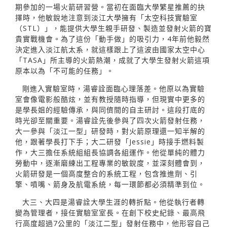
期參加的一場火箭研習營。當初在面臨大學繁星推薦的抉
擇時，他敏銳地注意到淡江大學擁有「太空科技實驗室
（STL）」，能提供大學生親手研發、製造並發射火箭的寶
貴實戰機會。為了這份「動手做」的吸引力，4年前他毅然
決定進入淡江航太系，就這樣跟上了這波由國家太空中心
「TASA」所主導的火箭熱潮，成就了大學生發射火箭這項
原本以為「不可能的任務」。
剛進入實驗室時，湯睿詮面臨心理落差。他原以為實驗
室會像電影般酷炫，並有教授隨時指導，但現實中更多的
是學長姐的經驗傳承，與同儕間的自主研討。這段打底的
時光卻至關重要。湯睿詮先後參與了四次火箭發射任務，
大一參與「淡江一型」研發時，對火箭原理還一知半解的
他，跟著學長打下手；大二研發「Jessie」時接手燃料製
作，大三擔任系統組組長協調各組運作。他從單純的體力
勞動中，逐漸磨練出工程專業的敏銳度，並深刻體會到，
火箭研發是一個高度整合的系統工程，包含推進劑、引
擎、噴嘴、箭身及航電系統，每一環節都必須精準到位。
大三、大四是湯睿詮大學生涯的轉折點。他從執行者轉
變為管理者，接任實驗室室長。在創下校史紀錄、最高飛
行高度超過7公里的「淡江二型」發射任務中，他形容自己