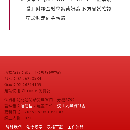
愛】財務金融學系黃妍蓁 多方嘗試確認
帶證照走向金融路
版權所有：淡江時報與媒體中心
電話：02-26250584
傳真：02-26214169
建議使用 Chrome 瀏覽器
個資相關問題請洽受理窗口，分機2799
管理者：
潘劭愷
/ 建置單位：
淡江大學資訊處
更新日期：2026-08-06 10:21:43
線上人數：873
聯絡我們
法令規章
表格下載
工作流程