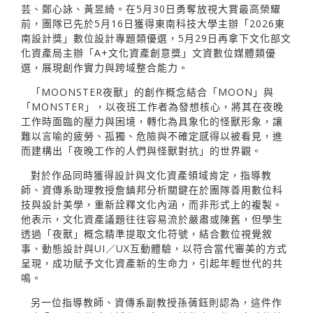
芸、鄭心詠、黃昱綺。在5月30日勇奪放視大賞最高榮耀
前，團隊已先於5月16日獲得東南科技大學主辦「2026東
南設計獎」數位設計專題類優選，5月29日再拿下文化部文
化資產局主辦「A+文化資產創意獎」文資數位媒體類優
選，展現創作實力與跨域整合能力。
「MOONSTER夜獸」的創作概念結合「MOON」與
「MONSTER」，以夜班工作者為發想核心，將其在夜晚
工作時面臨的壓力與困境，轉化為具象化的怪獸形象，讓
難以言喻的疲勞、孤獨、危險與不確定感得以被看見，進
而建構出「夜晚工作的人們與怪獸對抗」的世界觀。
對於作品同時獲得設計與文化資產領域肯定，指導教
師、資傳系助理教授詹鎮邦分析關鍵在於團隊善用數位科
技與設計美學，重新詮釋文化內涵，而非形式上的複製。
他表示，文化資產議題往往容易流於嚴肅或陳舊，但學生
透過「夜獸」概念精準提取文化符號，結合數位視覺敘
事、動態設計與UI／UX互動體驗，以符合當代審美的方式
呈現，成功賦予文化資產新的生命力，引起年輕世代的共
鳴。
另一位指導教師、資傳系副教授孫蒨鈺則認為，這件作