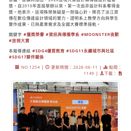
獎，自2010年首屆舉辦以來，第一次由非設計科系奪得金
獎。他表示，這項殊榮無疑是一劑強心針，擦亮了淡江資
傳在數位傳達設計領域的實力，證明系上教學方向與學生
實作成果，已與產業需求及全國大賽標準接軌。
關鍵字
#獲獎榮譽
#資訊與傳播學系
#MOONSTER夜獸
#放視大賞
本報導連結
#SDG4優質教育
#SDG11永續城市與社區
#SDG17夥伴關係
NO.1254 |
更新時間：2026-06-11 |
點閱：
1149 |
下載：