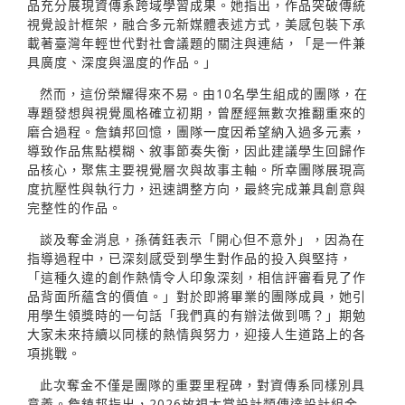
品充分展現資傳系跨域學習成果。她指出，作品突破傳統
視覺設計框架，融合多元新媒體表述方式，美感包裝下承
載著臺灣年輕世代對社會議題的關注與連結，「是一件兼
具廣度、深度與溫度的作品。」
然而，這份榮耀得來不易。由10名學生組成的團隊，在
專題發想與視覺風格確立初期，曾歷經無數次推翻重來的
磨合過程。詹鎮邦回憶，團隊一度因希望納入過多元素，
導致作品焦點模糊、敘事節奏失衡，因此建議學生回歸作
品核心，聚焦主要視覺層次與故事主軸。所幸團隊展現高
度抗壓性與執行力，迅速調整方向，最終完成兼具創意與
完整性的作品。
談及奪金消息，孫蒨鈺表示「開心但不意外」，因為在
指導過程中，已深刻感受到學生對作品的投入與堅持，
「這種久違的創作熱情令人印象深刻，相信評審看見了作
品背面所蘊含的價值。」對於即將畢業的團隊成員，她引
用學生領獎時的一句話「我們真的有辦法做到嗎？」期勉
大家未來持續以同樣的熱情與努力，迎接人生道路上的各
項挑戰。
此次奪金不僅是團隊的重要里程碑，對資傳系同樣別具
意義。詹鎮邦指出，2026放視大賞設計類傳達設計組金