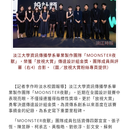
淡江大學資訊傳播學系畢業製作團隊「MOONSTER夜
獸」，榮獲「放視大賞」傳達設計組金獎，團隊成員與評
審（右4）合影。（圖／放視大賞粉絲專頁提供）
【記者李作皊淡水校園報導】淡江大學資訊傳播學系畢
業製作團隊「MOONSTER夜獸」，近期在全國設計競賽中
表現亮眼，不僅接連獲得指標性獎項，更於「放視大賞」
勇奪決選傳達設計組金獎，為資傳系創系以來首度在該賽
事摘金的紀錄，為系史寫下重要里程碑。
「MOONSTER夜獸」團隊成員包括資傳四鄭宜宣、張子
恆、陳昱靜、柯承志、黃楷皓、劉依淳、彭文安、蘇俐