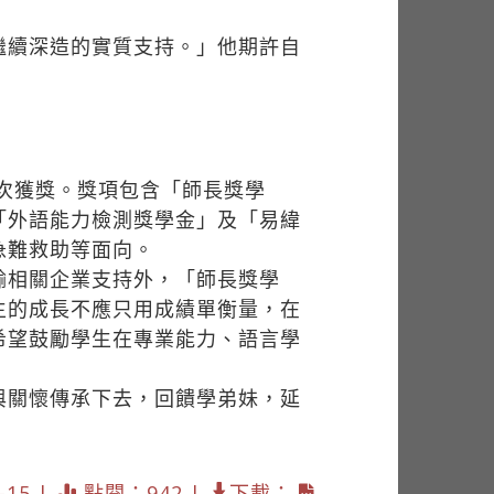
繼續深造的實質支持。」他期許自
次獲獎。獎項包含「師長獎學
「外語能力檢測獎學金」及「易緯
急難救助等面向。
輸相關企業支持外，「師長獎學
生的成長不應只用成績單衡量，在
希望鼓勵學生在專業能力、語言學
與關懷傳承下去，回饋學弟妹，延
15 |
點閱：942 |
下載：