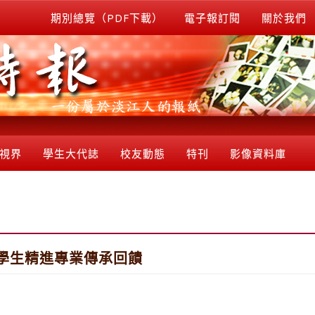
期別總覽（PDF下載）
電子報訂閱
關於我們
視界
學生大代誌
校友動態
特刊
影像資料庫
學生精進專業傳承回饋