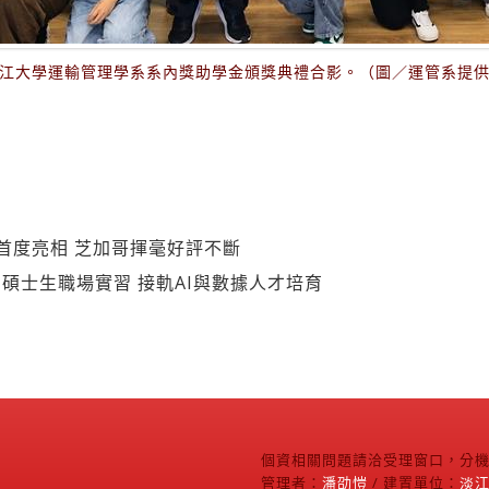
江大學運輸管理學系系內獎助學金頒獎典禮合影。（圖／運管系提
首度亮相 芝加哥揮毫好評不斷
碩士生職場實習 接軌AI與數據人才培育
個資相關問題請洽受理窗口，分機2
管理者：
潘劭愷
/ 建置單位：
淡