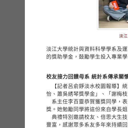
淡江
淡江大學統計與資料科學學系及運
的獎助學金，鼓勵學生投入專業學
校友接力回饋母系 統計系傳承關
【記者呂俞錚淡水校園報導】統計
怡、蕭吳綉琴獎學金」、「謝梅枝
系主任李百靈恭賀獲獎同學，表
獎。她勉勵同學將這份來自學長姐
典禮特別邀請校友、倍思大生技
豐富，感謝眾多系友多年來持續回