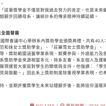
。
「這筆獎學金不僅是對我過去努力的肯定，也是未來
姐腳步回饋母系，讓統計系的傳承精神持續延續。
生全面發展
國際會議中心舉辦系內獎助學金頒獎典禮，共有40人
范和妹女士獎助學金」、「莊麗雪女士獎助學金」、
等，獎助範圍涵蓋學業表現、競賽參與、外語能力及
系獎助學金來源相當多元，除系友會、系友個人及運
展現運管大家庭對學生的關懷與支持。他強調：「學
見與鼓勵。」因此系上獎助制度除重視學業表現，也
持，並期許獲獎學生未來站穩腳步後，能將這份溫暖
NO.1255 |
更新時間：2026-06-