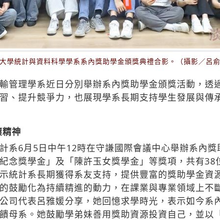
大學統計與資料科學學系系內獎助學金頒獎典禮合影。（攝影／呂
輸管理學系近日分別舉辦系內獎助學金頒獎活動，透
習、提升競爭力，也展現學系長期支持學生發展與傳
懷精神
系6月5日中午12時在守謙國際會議中心舉辦系內獎
紀念獎學金」及「陳許玉女獎學金」等獎項，共有38
示統計系長期獲得系友支持，提供豐富的獎助學金資
的鼓勵化為持續精進的動力，在課業與專業領域上不
公司代表呂雅媛分享，她回憶求學時光，表示如今系
饋母系。她鼓勵學弟妹善用獎助資源投資自己，並以