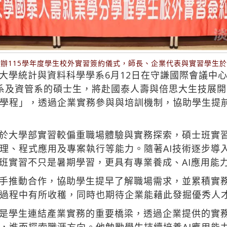
辦115學年度學生校外實習簽約儀式，師長、企業代表與實習學生
學統計與資料科學學系6月12日在守謙國際會議中心H
系及資管系的碩士生，將赴國泰人壽與倍思大生技展
學程」，透過企業實務參與與培訓機制，協助學生提
於大學部實習較偏重職場體驗與實務探索，碩士班實
理、程式應用及專案執行等能力。隨著AI技術逐步導
碩班實習不只是暑期學習，更具有專業養成、AI應用能
手推動合作，協助學生提早了解職場需求，並累積實
過程中有所收穫，同時也期待企業能藉此發掘優秀人
是學生連結產業實務的重要橋梁，透過企業提供的實