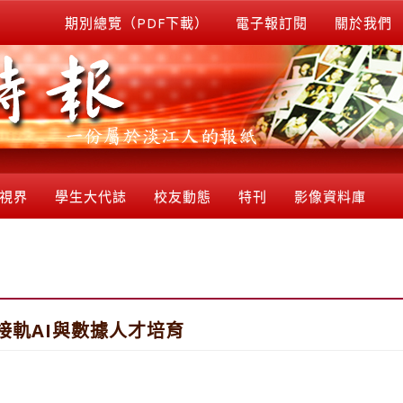
期別總覽（PDF下載）
電子報訂閱
關於我們
視界
學生大代誌
校友動態
特刊
影像資料庫
接軌AI與數據人才培育