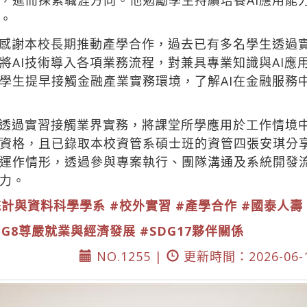
，進而探索職涯方向。他勉勵學生持續培養AI應用能
。
感謝本校長期推動產學合作，過去已有多名學生透過
將AI技術導入各項業務流程，對兼具專業知識與AI應
學生提早接觸金融產業實務環境，了解AI在金融服務
透過實習接觸業界實務，將課堂所學應用於工作情境
資格，且已錄取本校資管系碩士班的資管四張安琪分
運作情形，透過參與專案執行、團隊溝通及系統開發
力。
統計與資料科學學系
#校外實習
#產學合作
#國泰人壽
DG8尊嚴就業與經濟發展
#SDG17夥伴關係
NO.1255 |
更新時間：2026-06-