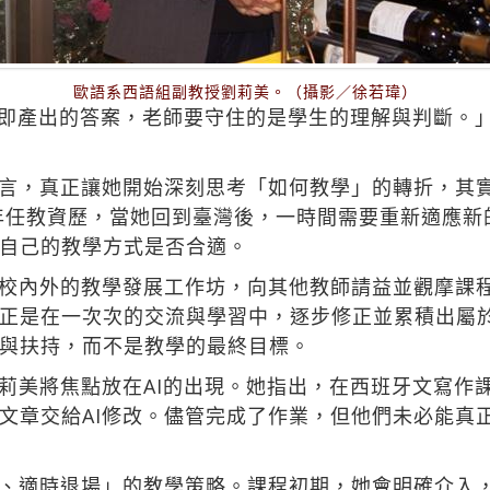
歐語系西語組副教授劉莉美。（攝影／徐若瑋）
立即產出的答案，老師要守住的是學生的理解與判斷。
言，真正讓她開始深刻思考「如何教學」的轉折，其
0年任教資歷，當她回到臺灣後，一時間需要重新適應
自己的教學方式是否合適。
校內外的教學發展工作坊，向其他教師請益並觀摩課
正是在一次次的交流與學習中，逐步修正並累積出屬
與扶持，而不是教學的最終目標。
莉美將焦點放在AI的出現。她指出，在西班牙文寫作
文章交給AI修改。儘管完成了作業，但他們未必能真
、適時退場」的教學策略。課程初期，她會明確介入