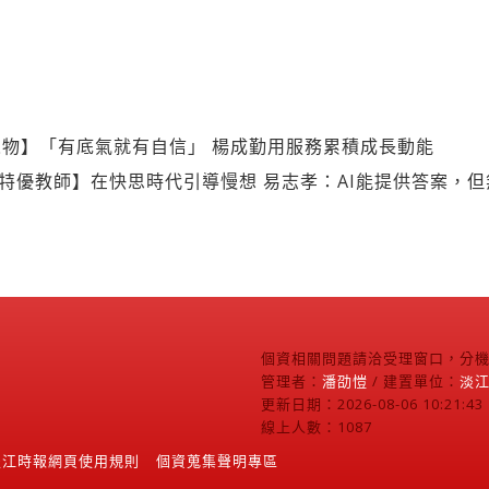
物】「有底氣就有自信」 楊成勤用服務累積成長動能
度特優教師】在快思時代引導慢想 易志孝：AI能提供答案，
個資相關問題請洽受理窗口，分機2
管理者：
潘劭愷
/ 建置單位：
淡
更新日期：2026-08-06 10:21:43
線上人數：1087
淡江時報網頁使用規則
個資蒐集聲明專區