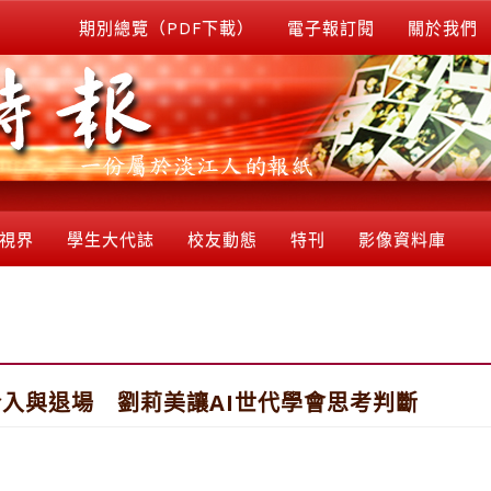
期別總覽（PDF下載）
電子報訂閱
關於我們
視界
學生大代誌
校友動態
特刊
影像資料庫
介入與退場 劉莉美讓AI世代學會思考判斷