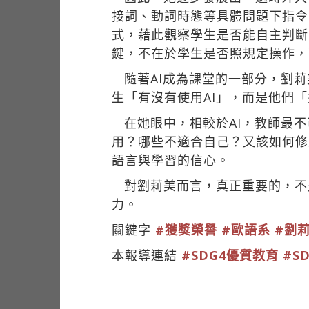
接詞、動詞時態等具體問題下指令
式，藉此觀察學生是否能自主判斷
鍵，不在於學生是否照規定操作，
隨著AI成為課堂的一部分，劉
生「有沒有使用AI」，而是他們
在她眼中，相較於AI，教師最
用？哪些不適合自己？又該如何修
語言與學習的信心。
對劉莉美而言，真正重要的，不
力。
關鍵字
#獲獎榮譽
#歐語系
#劉
本報導連結
#SDG4優質教育
#S