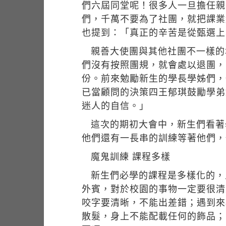
們六屆同堂呢！很多人一旦擔任親
們，千萬不要為了社團，就把課業
也提到：「真正的辛苦是從甄選上
親善大使團與其他社團不一樣的
們沒有按照團規，就會處以退團，
份。前來勉勵新生的學長學姊們，
已當顧問的決策四王郁琪鼓勵學弟
迷人的自信。」
這次的期初大會中，新生們看著
他們還有一長串的訓練等著他們，
魔鬼訓練 課程多樣
新生們必學的課程是多樣化的，
外賓，對於校園的事物一定要很清
咬字要清晰，不能出差錯；遇到來
散髮，身上不能配載任何的飾品；