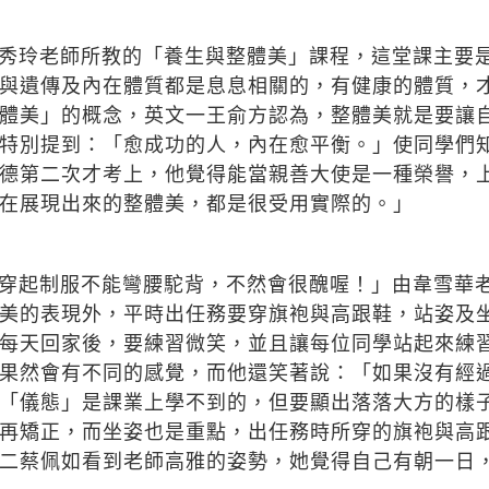
秀玲老師所教的「養生與整體美」課程，這堂課主要
與遺傳及內在體質都是息息相關的，有健康的體質，
體美」的概念，英文一王俞方認為，整體美就是要讓
特別提到：「愈成功的人，內在愈平衡。」使同學們
德第二次才考上，他覺得能當親善大使是一種榮譽，
在展現出來的整體美，都是很受用實際的。」
穿起制服不能彎腰駝背，不然會很醜喔！」由韋雪華
美的表現外，平時出任務要穿旗袍與高跟鞋，站姿及
每天回家後，要練習微笑，並且讓每位同學站起來練
果然會有不同的感覺，而他還笑著說：「如果沒有經
「儀態」是課業上學不到的，但要顯出落落大方的樣
再矯正，而坐姿也是重點，出任務時所穿的旗袍與高
二蔡佩如看到老師高雅的姿勢，她覺得自己有朝一日