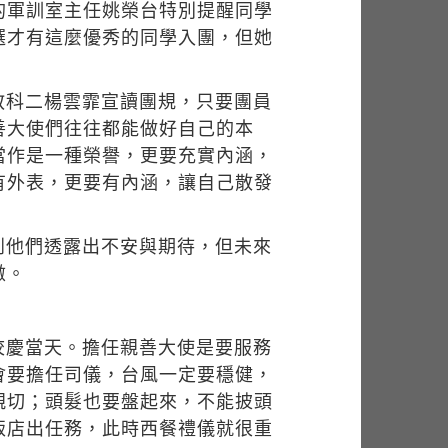
的軍訓室主任姚榮台特別提醒同學
選才有這麼優秀的同學入團，但她
教科二楊雲霏宣讀團規，只要團員
善大使們往往都能做好自己的本
當作是一種榮譽，更要充實內涵，
有外表，更要有內涵，讓自己散發
到他們透露出不安與期待，但未來
傲。
校慶當天。擔任親善大使是要服務
會要擔任司儀，台風一定要穩健，
親切；頭髮也要盤起來，不能披頭
飯店出任務，此時西餐禮儀就很重