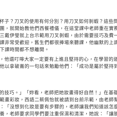
杯子？刀叉的使用有何分別？用刀叉如何剝蝦？這些問
團，就開始教他們西餐禮儀，在這堂課中老師重在實
三戴伊瑩就上台示範用刀叉剝蝦，由於需要技巧及費
課非常受歡迎，舊生們都很捧場來聽課，他幽默的上
下課時間都不想離開。
，他還叮嚀大家一定要有上進且堅持的心，在學習的
他以拿破崙的一句話來勉勵他們：「成功是屬於堅持
的技巧。」「妳看，老師把她妝畫得好自然！」在基
範畫彩妝，西語二蔡佩怡就被請到台前示範，由老師
：「沒想到化妝是要有步驟的，老師讓我們知道該怎
養，老師要求同學們要注重保濕和清潔，她說：「讓