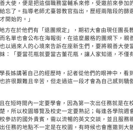
善大使，便是把這個職務當輔系來修，受邀前來參加
給忘了。指導老師尤臺蓉教官指出，歷經兩階段的篩
才開始的。」
地方在於他們有「退團規定」，期初大會由現任團長
而名單也會公布在海報街，在這麼嚴格的團規下，親
也以過來人的心境來告訴在座新生們，要將親善大使
妹：「要當花瓶就要當古董花瓶，讓人家知道，不僅
學長姊講著自己的經歷時，記者從他們的眼神中，看
也許很艱難且辛苦，但走過這一段才會為自己感到驕
且在短時間內一定要學會，因為第一次出任務就是在
楚，所以校園導覽及校史一定要熟記；每逢各學院週
校參訪的國外貴賓，需以流暢的英文交談，並且服務
出任務的地點不一定是在校園，有時候也會應邀到大