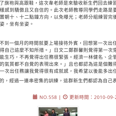
了旗袍與高跟鞋，這次韋老師是來驗收新生們回去練
樣感到驕傲且又自信的。此次老師教導同學們走路是
置朝十、十二點鐘方向，以免曝光；老師分組練習完
姿，坐有坐姿。
不到一個月的時間就要上場接待外賓，回想第一次出
得自己這麼不知所措。」日文二鄭群馨則覺得第一次
能生巧，不再覺得出任務很緊張。經濟一林健名、企
的氣質都不自覺的表現出來。」且也都認為這是個難
一次出任務讓我覺得很有成就感，我希望以後能多出
的，經過一連串密集的訓練，這群新生們都認為自己
NO.558 |
更新時間：2010-09-