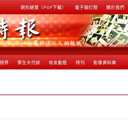
期別總覽（PDF下載）
電子報訂閱
關於我們
視界
學生大代誌
校友動態
特刊
影像資料庫