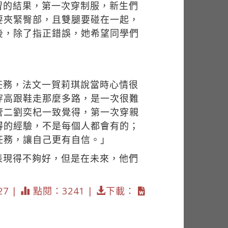
習的結果，第一次穿制服，新生們
要夾緊臀部，且雙腿要碰在一起，
後，除了指正錯誤，她希望同學們
任務，法文一賀莉琪說當時心情很
穿高跟鞋走那麼多路，是一次很難
管二劉奕杞一致覺得，第一次穿親
得的經驗，不是每個人都會有的；
任務，讓自己更有自信。」
表現得不夠好，但是在未來，他們
27 |
點閱：3241 |
下載：