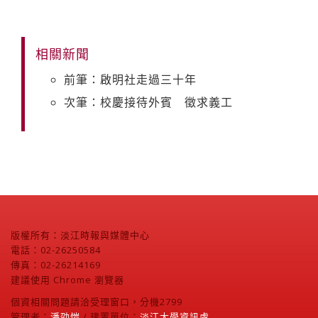
相關新聞
前筆：啟明社走過三十年
次筆：校慶接待外賓 徵求義工
版權所有：淡江時報與媒體中心
電話：02-26250584
傳真：02-26214169
建議使用 Chrome 瀏覽器
個資相關問題請洽受理窗口，分機2799
管理者：
潘劭愷
/ 建置單位：
淡江大學資訊處