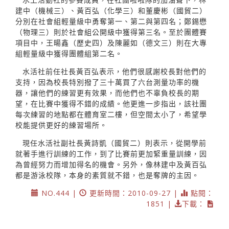
建中（機械三）、黃百弘（化學三）和董慶彬（國貿二）
分別在社會組輕量級中勇奪第一、第二與第四名；鄭錫懋
（物理三）則於社會組公開級中獲得第三名。至於團體賽
項目中，王暘鑫（歷史四）及陳麗如（德文三）則在大專
組輕量級中獲得團體組第二名。
水活社前任社長黃百弘表示，他們很感謝校長對他們的
支持，因為校長特別撥了三十萬買了六台測量功率的機
器，讓他們的練習更有效果，而他們也不辜負校長的期
望，在比賽中獲得不錯的成績。他更進一步指出，該社團
每次練習的地點都在體育室二樓，但空間太小了，希望學
校能提供更好的練習場所。
現任水活社副社長黃詩凱（國貿二）則表示，從開學前
就著手進行訓練的工作，到了比賽前更加緊重量訓練，因
為曾經努力而增加得名的機會。另外，像林建中及黃百弘
都是游泳校隊，本身的素質就不錯，也是奪牌的主因。
NO.444 |
更新時間：2010-09-27 |
點閱：
1851 |
下載：