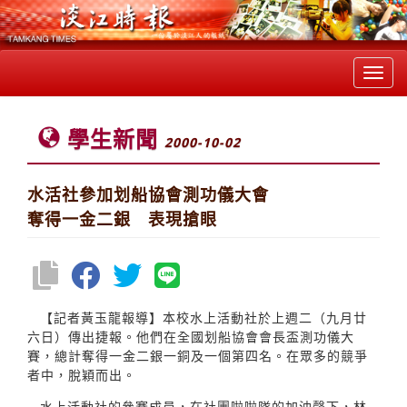
Toggl
navig
學生新聞
2000-10-02
水活社參加划船協會測功儀大會
奪得一金二銀 表現搶眼
【記者黃玉龍報導】本校水上活動社於上週二（九月廿
六日）傳出捷報。他們在全國划船協會會長盃測功儀大
賽，總計奪得一金二銀一銅及一個第四名。在眾多的競爭
者中，脫穎而出。
水上活動社的參賽成員，在社團啦啦隊的加油聲下，林