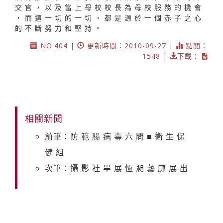
交 官 ， 以 及 當 上 母 校 校 長 為 母 校 服 務 的 機 會
， 而 這 一 切 的 一 切 ， 都 是 源 於 一 個 赤 子 之 心
的 不 斷 努 力 和 堅 持 。
NO.404 |
更新時間：2010-09-27 |
點閱：
1548 |
下載：
相關新聞
前筆：防 範 腸 病 毒 六 問 ■ 衛 生 保
健 組
次筆：攝 影 社 畢 展 恆 昶 藝 廊 展 出