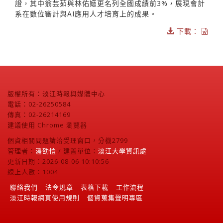
證，其中翁芸茹與林佑嬨更名列全國成績前3%，展現會計
系在數位審計與AI應用人才培育上的成果。
下載：
版權所有：淡江時報與媒體中心
電話：02-26250584
傳真：02-26214169
建議使用 Chrome 瀏覽器
個資相關問題請洽受理窗口，分機2799
管理者：
潘劭愷
/ 建置單位：
淡江大學資訊處
更新日期：2026-08-06 10:10:56
線上人數：1004
聯絡我們
法令規章
表格下載
工作流程
淡江時報網頁使用規則
個資蒐集聲明專區