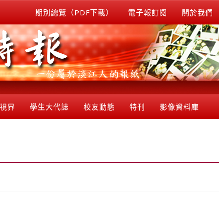
期別總覽（PDF下載）
電子報訂閱
關於我們
視界
學生大代誌
校友動態
特刊
影像資料庫