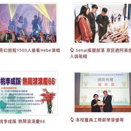
奇幻旅程1500人搶看Hebe演唱
Senai搖擺部落 原民週阿美
人袋吸睛
本校獲員工帶薪學習優等
桃李成蹊 熱鬧滾滾慶66