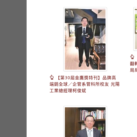
翻
局
【第30屆金鷹獎特刊】品牌高
端銷全球／企管系管科所校友 光陽
工業總經理柯俊斌