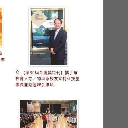
直
奇摩
【第30屆金鷹獎特刊】攜手母
校育人才／物理系校友宜特科技董
事長兼總經理余維斌