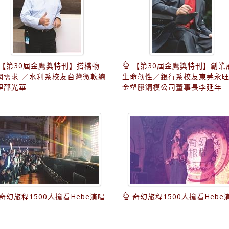
【第30屆金鷹獎特刊】搭橋物
【第30屆金鷹獎特刊】創業
網需求 ／水利系校友台灣微軟總
生命韌性／銀行系校友東莞永
理邵光華
金塑膠鋼模公司董事長李延年
奇幻旅程1500人搶看Hebe演唱
奇幻旅程1500人搶看Hebe