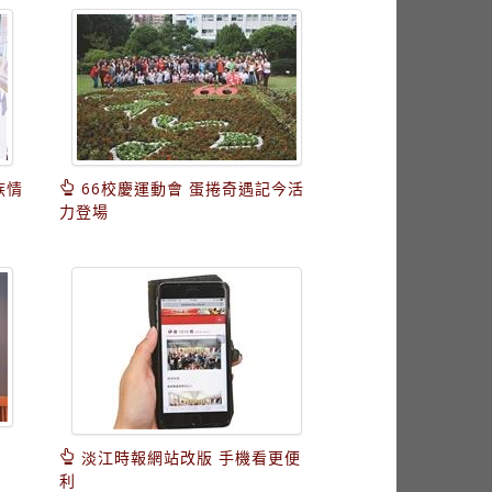
族情
66校慶運動會 蛋捲奇遇記今活
力登場
淡江時報網站改版 手機看更便
利