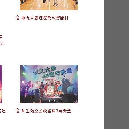
龍虎爭霸院際籃球賽開打
展
旺五
演唱
師生頌原民歌謠奪3萬獎金