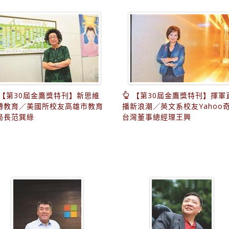
【第30屆金鷹獎特刊】新思維
【第30屆金鷹獎特刊】揮軍
轉教育／美國所校友高雄市教育
播新浪潮／英文系校友Yahoo
局長范巽綠
台灣董事總經理王興