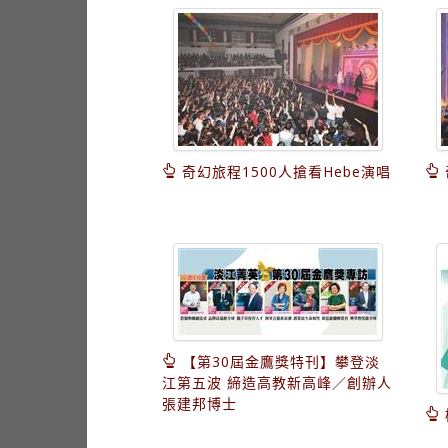
奇幻旅程1500人搶看Hebe演唱
【第30屆金鷹獎特刊】攀登淡
江第五波 締造高教新高峰／創辦人
張建邦博士