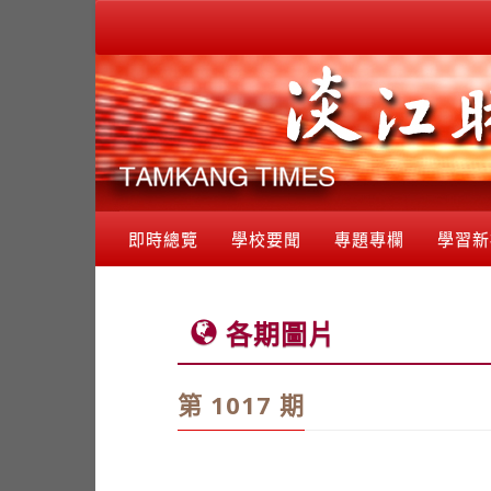
即時總覽
學校要聞
專題專欄
學習新
各期圖片
第 1017 期