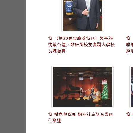
【第30屆金鷹獎特刊】興學熱
忱獻杏壇／歐研所校友實踐大學校
聯
長陳振貴
經
傑克與豌豆 鋼琴社童話音樂融
化樂迷