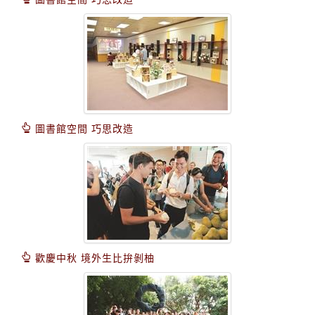
圖書館空間 巧思改造
歡慶中秋 境外生比拚剝柚