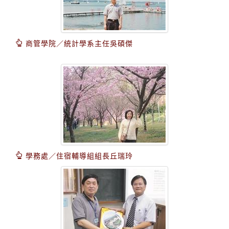
商管學院／統計學系主任吳碩傑
學務處／住宿輔導組組長丘瑞玲