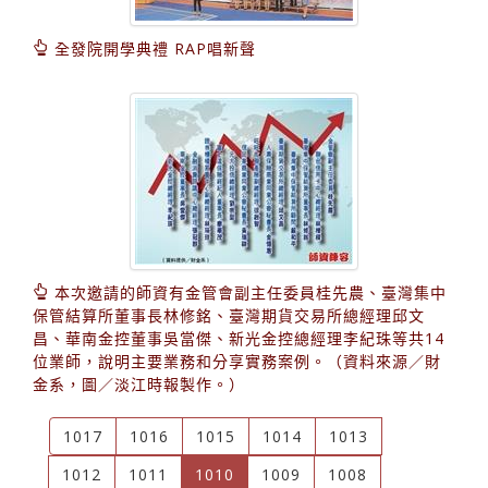
全發院開學典禮 RAP唱新聲
本次邀請的師資有金管會副主任委員桂先農、臺灣集中
保管結算所董事長林修銘、臺灣期貨交易所總經理邱文
昌、華南金控董事吳當傑、新光金控總經理李紀珠等共14
位業師，說明主要業務和分享實務案例。（資料來源／財
金系，圖／淡江時報製作。）
1017
1016
1015
1014
1013
(current)
1012
1011
1010
1009
1008