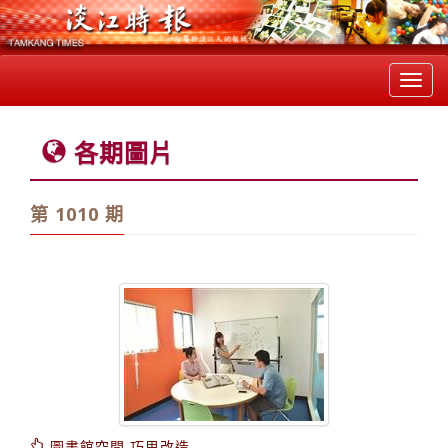
Toggl
navig
各期圖片
第 1010 期
圖書館空間 巧思改造