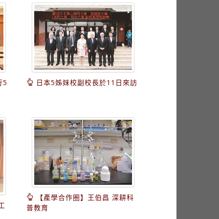
行5
日本5姊妹校副校長於11日來訪
【產學合作圈】王伯昌 深耕科
工
普教育