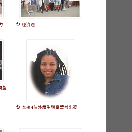
力
經濟週
調整
本校4位外籍生獲臺華傑出獎