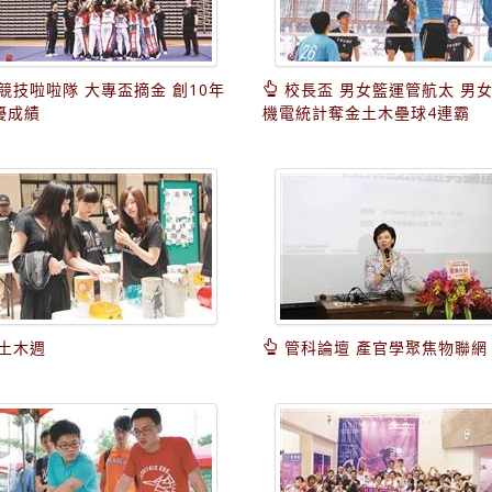
競技啦啦隊 大專盃摘金 創10年
校長盃 男女籃運管航太 男
優成績
機電統計奪金土木壘球4連霸
土木週
管科論壇 產官學聚焦物聯網