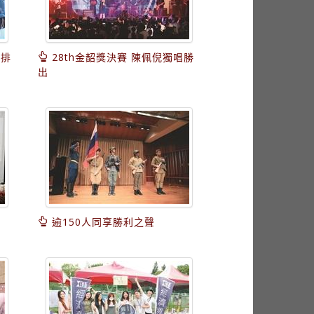
女排
28th金韶獎決賽 陳佩倪獨唱勝
出
逾150人同享勝利之聲