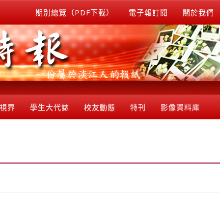
期別總覽（PDF下載）
電子報訂閱
關於我們
視界
學生大代誌
校友動態
特刊
影像資料庫