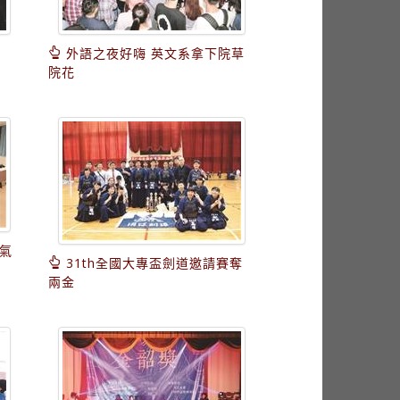
外語之夜好嗨 英文系拿下院草
院花
人氣
31th全國大專盃劍道邀請賽奪
兩金