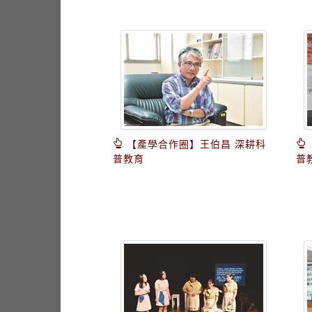
【產學合作圈】王伯昌 深耕科
普教育
普