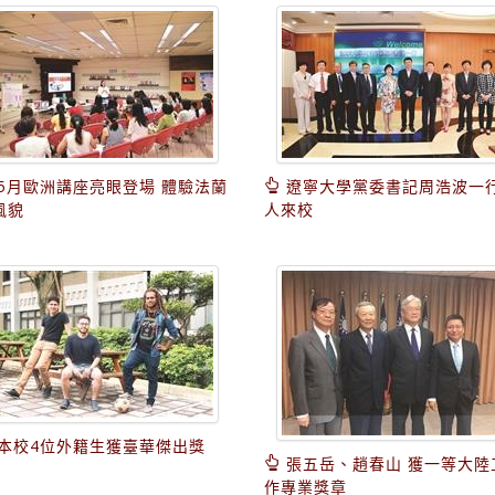
5月歐洲講座亮眼登場 體驗法蘭
遼寧大學黨委書記周浩波一
風貌
人來校
本校4位外籍生獲臺華傑出獎
張五岳、趙春山 獲一等大陸
作專業獎章