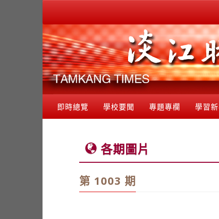
即時總覽
學校要聞
專題專欄
學習新
各期圖片
第 1003 期