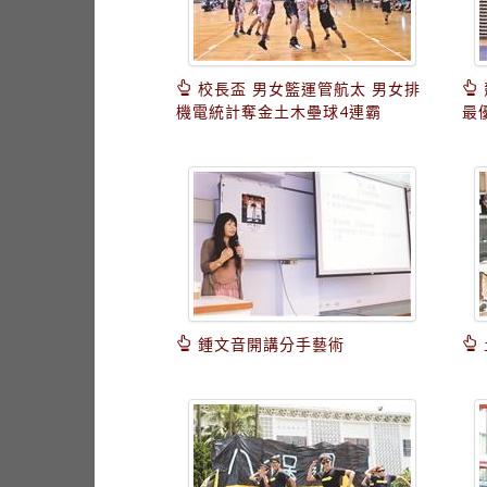
校長盃 男女籃運管航太 男女排
機電統計奪金土木壘球4連霸
最
鍾文音開講分手藝術