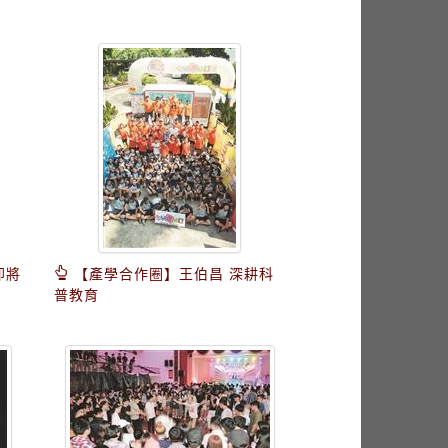
即將
【產學合作圈】王伯昌 深耕科
普教育