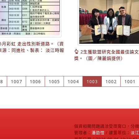
5月彩虹 走出性別新道路。（資
來源：同進社、製表： 淡江時報
2生獲歐盟研究全國最佳論文
）
獎。（圖／陳麗娟提供）
(current)
08
1007
1006
1005
1004
1003
1002
1001
個資相關問題請洽受理窗口，分機2
管理者：
潘劭愷
/ 建置單位：
淡