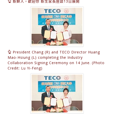
新鮮人，歡迎你 新生家長座談13日展開
President Chang (R) and TECO Director Huang
Mao-Hsiung (L) completing the Industry
Collaboration Signing Ceremony on 14 June. (Photo
Credit: Lu Yi-Feng)