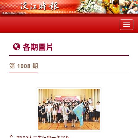
Toggl
navig
各期圖片
第 1008 期
逾500大三生留學一年起程