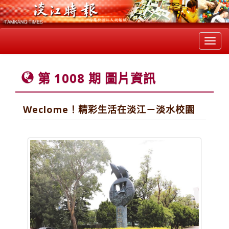
Toggl
navig
第 1008 期 圖片資訊
Weclome！精彩生活在淡江－淡水校園