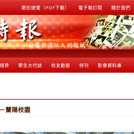
期別總覽（PDF下載）
電子報訂閱
關於我們
視界
學生大代誌
校友動態
特刊
影像資料庫
江－蘭陽校園