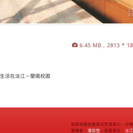
6.45 MB , 2813 * 1
精彩生活在淡江－蘭陽校園
個資相關問題請洽受理窗口，分機2
管理者：
潘劭愷
/ 建置單位：
淡