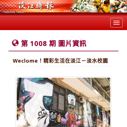
Toggl
navig
第 1008 期 圖片資訊
Weclome！精彩生活在淡江－淡水校園