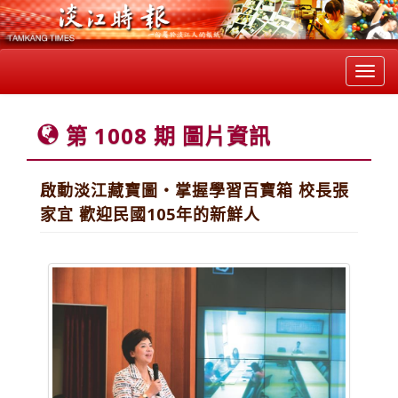
Toggl
navig
第 1008 期 圖片資訊
啟動淡江藏寶圖‧掌握學習百寶箱 校長張
家宜 歡迎民國105年的新鮮人