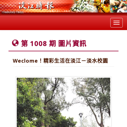
Toggl
navig
第 1008 期 圖片資訊
Weclome！精彩生活在淡江－淡水校園