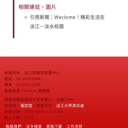
相關連結、圖片
引用新聞：Weclome！精彩生活在
淡江－淡水校園
版權所有：淡江時報與媒體中心
電話：02-26250584
傳真：02-26214169
建議使用 Chrome 瀏覽器
個資相關問題請洽受理窗口，分機2799
管理者：
潘劭愷
/ 建置單位：
淡江大學資訊處
更新日期：2026-08-06 10:21:43
線上人數：1117
聯絡我們
法令規章
表格下載
工作流程