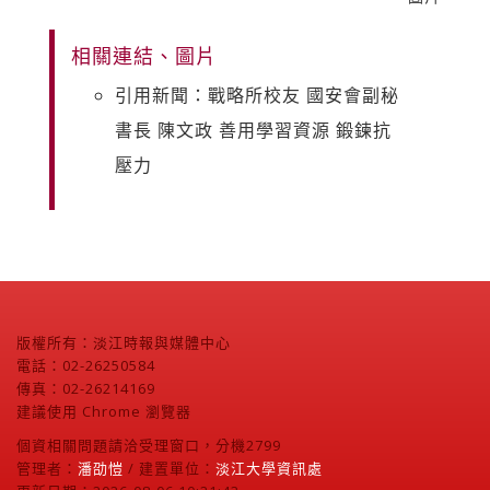
相關連結、圖片
引用新聞：戰略所校友 國安會副秘
書長 陳文政 善用學習資源 鍛鍊抗
壓力
版權所有：淡江時報與媒體中心
電話：02-26250584
傳真：02-26214169
建議使用 Chrome 瀏覽器
個資相關問題請洽受理窗口，分機2799
管理者：
潘劭愷
/ 建置單位：
淡江大學資訊處