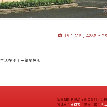
15.1 MB , 4288 * 2
精彩生活在淡江－蘭陽校園
個資相關問題請洽受理窗口，分機2
管理者：
潘劭愷
/ 建置單位：
淡