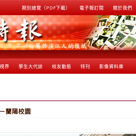
期別總覽（PDF下載）
電子報訂閱
關於我們
視界
學生大代誌
校友動態
特刊
影像資料庫
江－蘭陽校園