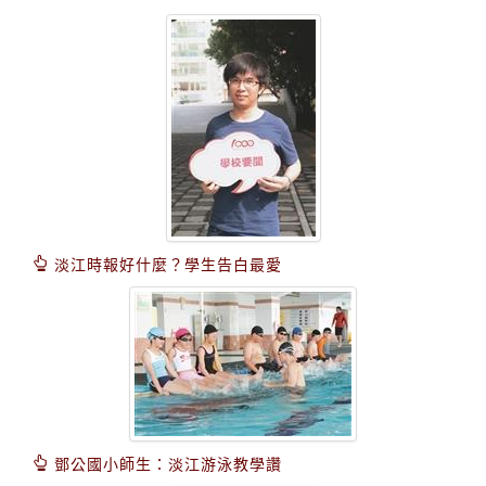
淡江時報好什麼？學生告白最愛
鄧公國小師生：淡江游泳教學讚