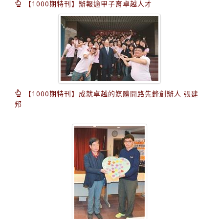
【1000期特刊】辦報逾甲子育卓越人才
【1000期特刊】成就卓越的媒體開路先鋒創辦人 張建
邦