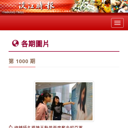
Toggl
navig
各期圖片
第 1000 期
總舖師名導陳玉勳曾兩度奪金韶亞軍