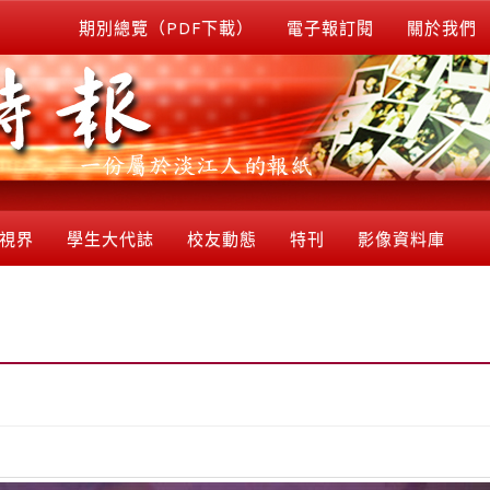
期別總覽（PDF下載）
電子報訂閱
關於我們
視界
學生大代誌
校友動態
特刊
影像資料庫