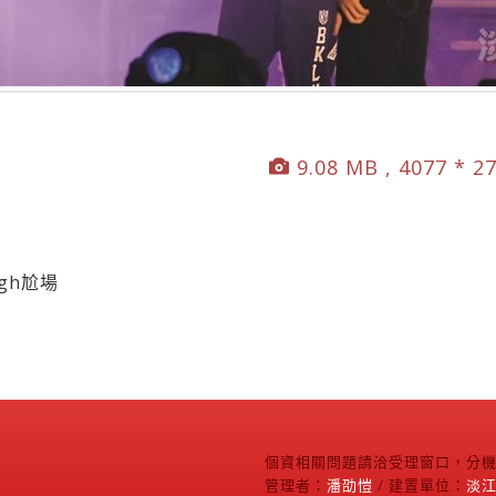
9.08 MB , 4077 * 2
gh尬場
個資相關問題請洽受理窗口，分機2
管理者：
潘劭愷
/ 建置單位：
淡