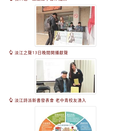
淡江之聲13日晚間開播獻聲
淡江詩派新書發表會 老中青校友湧入