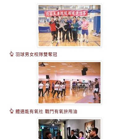
羽球男女校隊雙奪冠
體適能有氧社 戰鬥有氧拚甩油