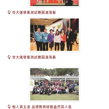
世大運舉重測試賽圓滿落幕
世大運舉重測試賽圓滿落幕
樹人第五波 品德教育綠藝盎然高人氣