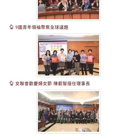
9國青年領袖聚焦全球議題
女聯會歡慶婦女節 陳叡智接任理事長