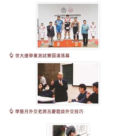
世大運舉重測試賽圓滿落幕
學藝月外交老將呂慶龍談外交技巧