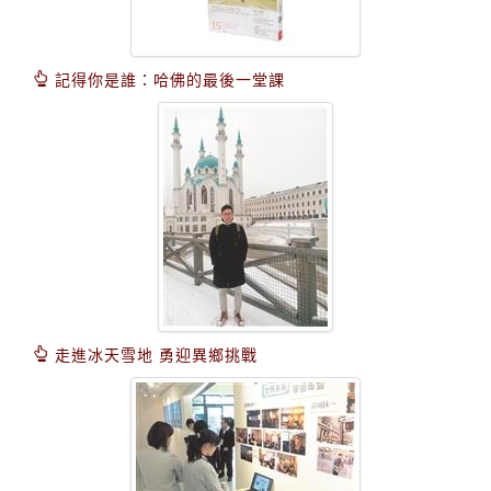
記得你是誰：哈佛的最後一堂課
走進冰天雪地 勇迎異鄉挑戰