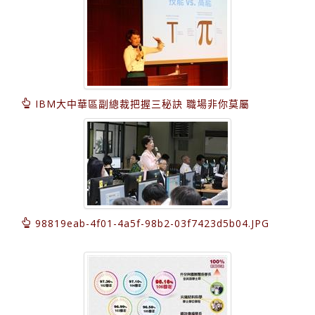
IBM大中華區副總裁把握三秘訣 職場非你莫屬
98819eab-4f01-4a5f-98b2-03f7423d5b04.JPG