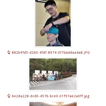
882b9fd5-d260-4fdf-8974-0f7daddaa4a8.JPG
6e2da228-dcd0-4576-bce0-01f97ae2a0ff.jpg