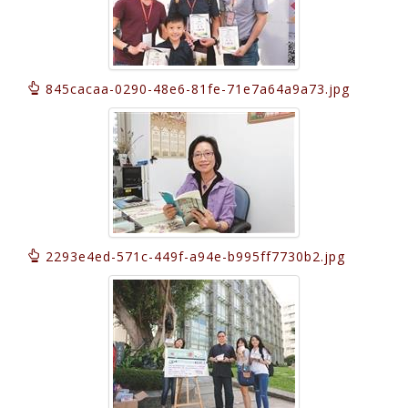
845cacaa-0290-48e6-81fe-71e7a64a9a73.jpg
2293e4ed-571c-449f-a94e-b995ff7730b2.jpg