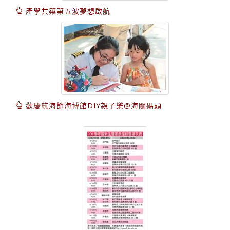
產學共築第五波夢想啟航
歡慶航海節海博館DIY親子樂@海關碼頭