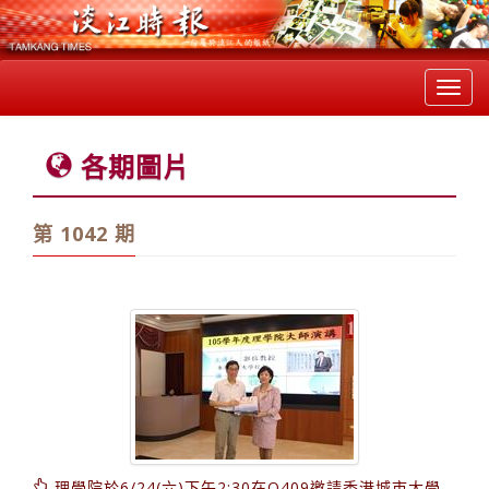
Toggl
navig
各期圖片
第 1042 期
理學院於6/24(六)下午2:30在Q409邀請香港城市大學