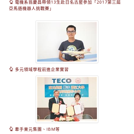
電機系翁慶昌帶領13生赴日名古屋參加「2017第三屆
亞馬遜機器人挑戰賽」
多元領域學程前進企業實習
牽手東元集團、IBM等