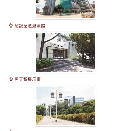
紹謨紀念游泳館
黑天鵝展示廳