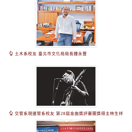
土木系校友 臺北市文化局局長鍾永豐
交管系現運管系校友 第28屆金曲獎評審團獎得主林生祥