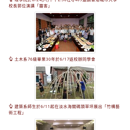
校長郭位演講「霾害」
土木系76級畢業30年於6/17返校辦同學會
建築系師生於6/11起在淡水海關碼頭草坪展出「竹構藝
術工程」