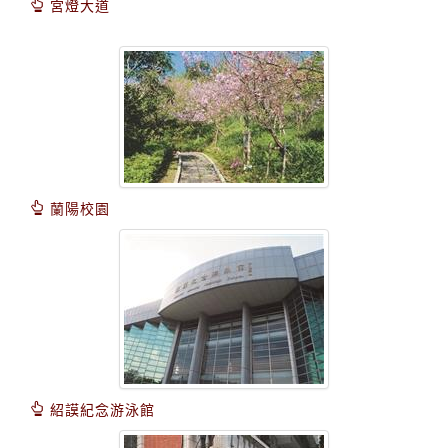
宮燈大道
蘭陽校園
紹謨紀念游泳館