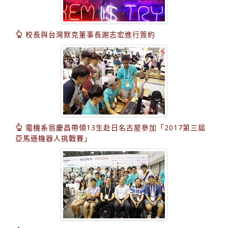
校長與台灣默克董事長謝志宏進行簽約
電機系翁慶昌帶領13生赴日名古屋參加「2017第三屆
亞馬遜機器人挑戰賽」