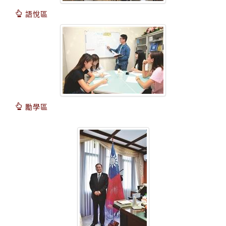
語悅區
勵學區