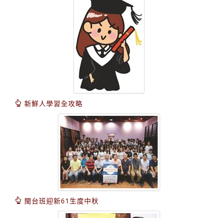
新鮮人學習全攻略
閩台班迎新61生度中秋