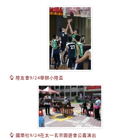
陸友會9/24舉辦小陸盃
國樂社9/24在太一玄宗園遊會公義演出