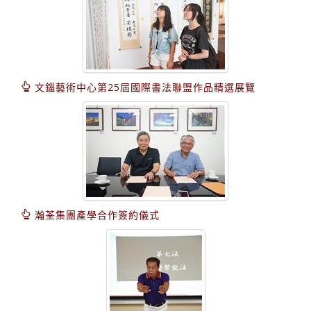
文錙藝術中心第25屆國際書法聯盟作品精選展覽
瀚荃集團產學合作簽約儀式