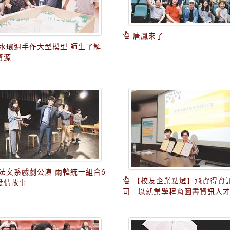
唐鳳來了
水環週手作大型模型 師生了解
資源
法文系戲劇公演 兩韓統一組合6
【校友企業點燈】飛資得資
愛情故事
司 以就業學程育圖書資訊人