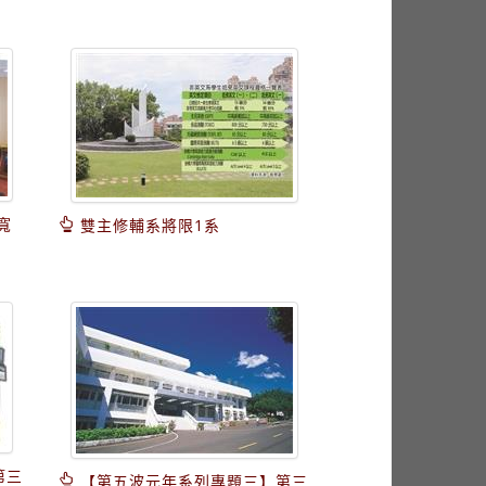
寬
雙主修輔系將限1系
第三
【第五波元年系列專題三】第三