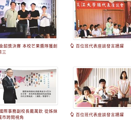
金韶獎決賽 本校芒果醬隊獲創
百位班代表座談發言踴躍
第三
國際事務副校長戴萬欽 從姊妹
百位班代表座談發言踴躍
城市跨閱視角