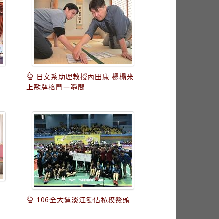
日文系助理教授內田康 榻榻米
上歌牌格鬥一瞬間
106全大運淡江獨佔私校鰲頭