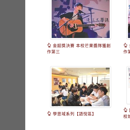
金韶獎決賽 本校芒果醬隊獲創
作第三
作
學思域系列【語悅區】
校