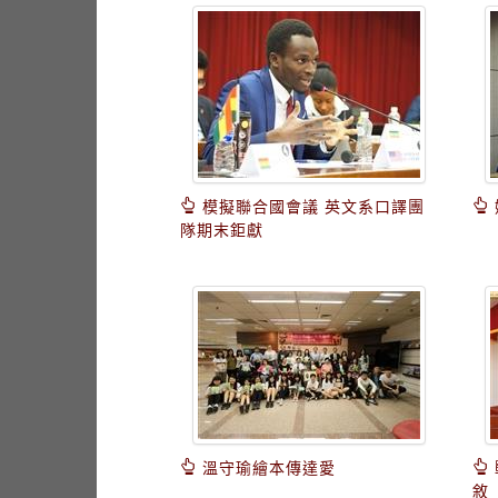
模擬聯合國會議 英文系口譯團
隊期末鉅獻
溫守瑜繪本傳達愛
敘