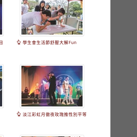
目
學生會生活節舒壓大解Fun
淡江彩虹月徹夜玫瑰推性別平等