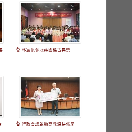
各
林宸帆奪冠蔣國樑古典獎
金
行政會議啟動高教深耕佈局