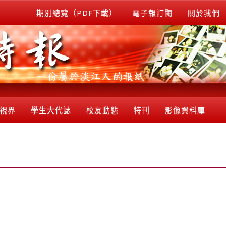
期別總覽（PDF下載）
電子報訂閱
關於我們
視界
學生大代誌
校友動態
特刊
影像資料庫