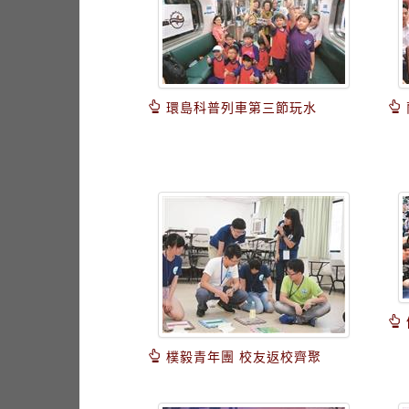
環島科普列車第三節玩水
樸毅青年團 校友返校齊聚