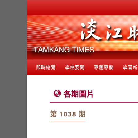
即時總覽
學校要聞
專題專欄
學習新
各期圖片
第 1038 期