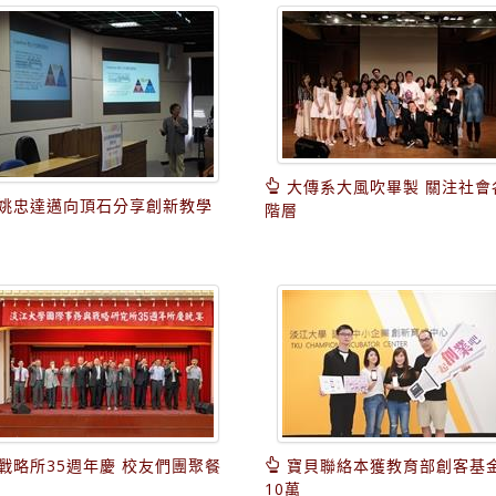
大傳系大風吹畢製 關注社會
姚忠達邁向頂石分享創新教學
階層
戰略所35週年慶 校友們團聚餐
寶貝聯絡本獲教育部創客基
10萬