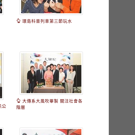
環島科普列車第三節玩水
大傳系大風吹畢製 關注社會各
訊公
階層
才