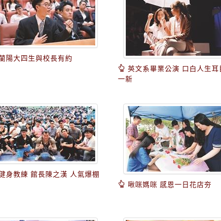
蘭陽大四生與校長有約
英文系畢業公演 口白人生耳
一新
健身教練 館長陳之漢 人氣爆棚
啾咪媽咪 感恩一日花店夯