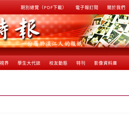
期別總覽（PDF下載）
電子報訂閱
關於我們
視界
學生大代誌
校友動態
特刊
影像資料庫