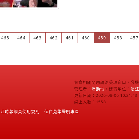
(current)
465
464
463
462
461
460
459
458
457
個資相關問題請洽受理窗口，分機2
管理者：
潘劭愷
/ 建置單位：
淡
更新日期：2026-08-06 10:21:43
線上人數：1558
淡江時報網頁使用規則
個資蒐集聲明專區