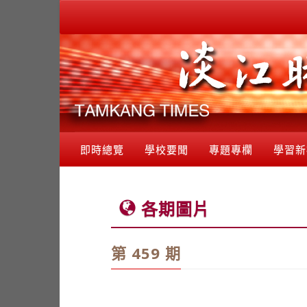
即時總覽
學校要聞
專題專欄
學習新
各期圖片
第 459 期