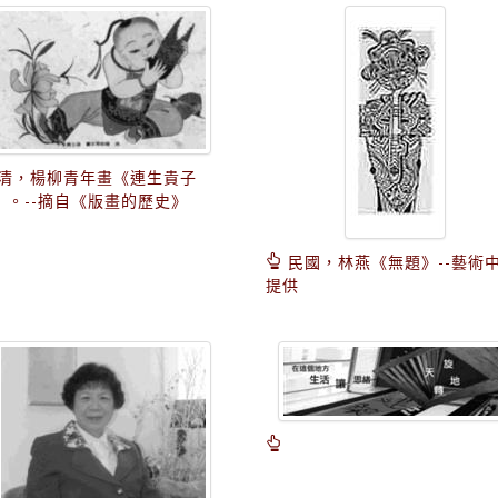
清，楊柳青年畫《連生貴子
》。--摘自《版畫的歷史》
民國，林燕《無題》--藝術
提供