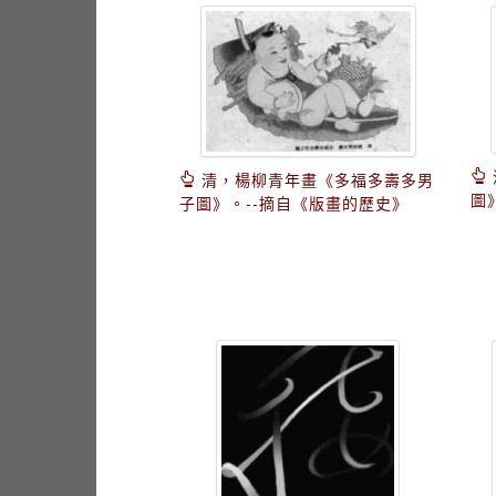
清，楊柳青年畫《多福多壽多男
圖
子圖》。--摘自《版畫的歷史》