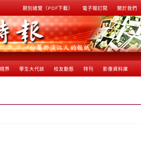
期別總覽（PDF下載）
電子報訂閱
關於我們
視界
學生大代誌
校友動態
特刊
影像資料庫