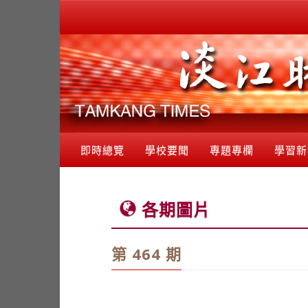
即時總覽
學校要聞
專題專欄
學習新
各期圖片
第 464 期