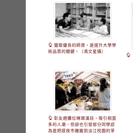
獵取優良的師資，是提升大學學
術品質的關鍵。（馮文星攝）
彰友週攤位琳瑯滿目，吸引相當
多的人潮，但卻也引發部分同學認
為是把譗夜市豃搬到淡江校園的爭