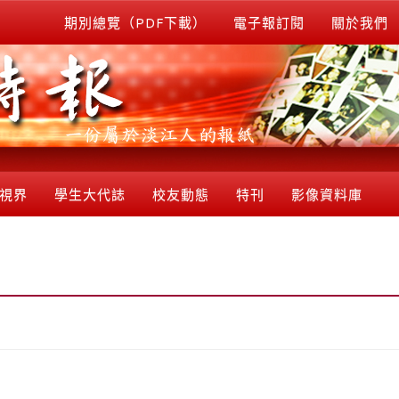
期別總覽（PDF下載）
電子報訂閱
關於我們
視界
學生大代誌
校友動態
特刊
影像資料庫