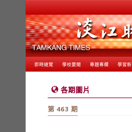
即時總覽
學校要聞
專題專欄
學習新
各期圖片
第 463 期