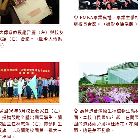
EMBA畢業典禮，畢業生爭
張校長合影。（攝影�徐浩慈 
大傳系教授趙雅麗（左）與校友
秉讓（右）合影。（圖�大傳系
供）
民國96年8月校長張家宜（左）
為營造台灣原生種植物生態
自授旗鼓勵全體出國留學生，蘭
園，本校自民國95年起，在蘭
校園主任林志鴻（右）帶領師生
園的道路兩旁廣種杜鵑花，花
授旗，此為蘭陽校園第一批大三
節，總是美不勝收。
生出國。