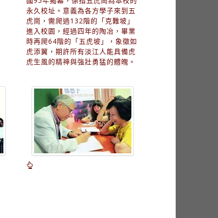
國95年揭幕，係指五虎崗為本校的
永久校址。意義為各方學子來到五
虎崗，需爬過132階的「克難坡」
進入校園，經過四年的陶冶，畢業
時再爬64階的「五虎坡」，象徵如
虎添翼，期許所有淡江人能具備虎
虎生風的精神與強壯勇猛的體魄。