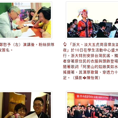
鄭愁予（左）演講後，粉絲排隊
「浙大、淡大五虎崗音樂友
取簽名。
夜」於10日在學生活動中心盛
行，浙大特別安排台灣民謠，
者穿著原住民的衣服與頭飾登
隨著歌詞「阿里山的姑娘美如
搖擺著，其渾厚歌聲、穿透力
足。（攝影�陳怡菁）