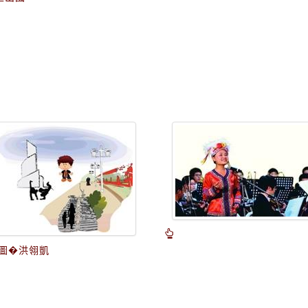
圖�洪翎凱