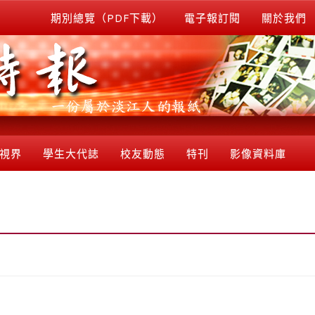
期別總覽（PDF下載）
電子報訂閱
關於我們
視界
學生大代誌
校友動態
特刊
影像資料庫