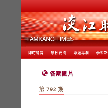
即時總覽
學校要聞
專題專欄
學習新
各期圖片
第 792 期