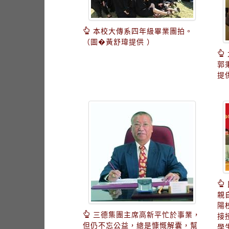
本校大傳系四年級畢業團拍。
（圖�黃舒瑋提供 ）
郭
提
親
陽
三德集團主席高新平忙於事業，
接
但仍不忘公益，總是慷慨解囊，幫
學