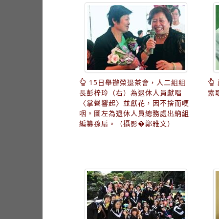
15日舉辦榮退茶會，人二組組
長彭梓玲（右）為退休人員獻唱
索
〈掌聲響起〉並獻花，因不捨而哽
咽。圖左為退休人員總務處出納組
編纂孫扇。（攝影�鄭雅文）