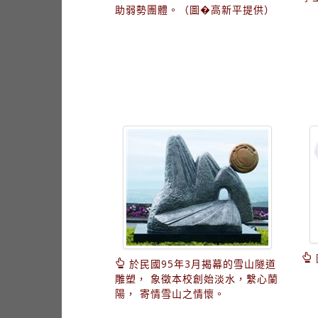
助弱勢團體。（圖�高新平提供）
於民國95年3月揭幕的雪山隧道
雕塑， 象徵本校創始淡水，繫心蘭
陽， 寄情雪山之情懷。