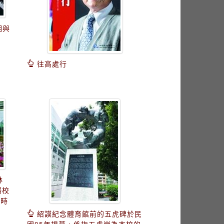
相與
）
往高處行
林
陽校
開時
紹謨紀念體育館前的五虎碑於民