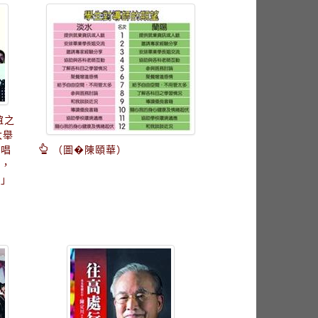
誼之
大舉
獨唱
（圖�陳頤華）
場，
水」
十