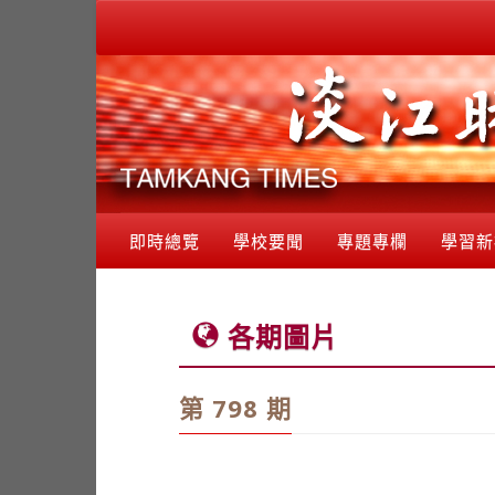
即時總覽
學校要聞
專題專欄
學習新
各期圖片
第 798 期