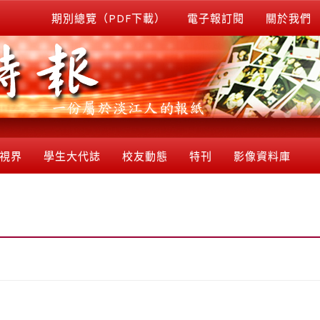
期別總覽（PDF下載）
電子報訂閱
關於我們
視界
學生大代誌
校友動態
特刊
影像資料庫