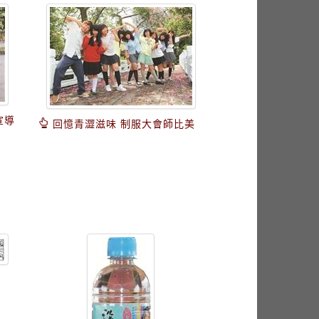
宣導
回憶青澀滋味 制服大會師比美