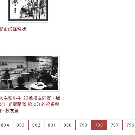
歷史的怪現狀
大手牽小手 22萬校友同賀‧旭
淡江 光耀蘭陽 給淡江的祝福與
許─校友篇
(current)
804
803
802
801
800
799
798
797
796