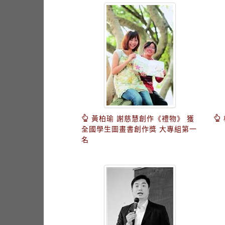
黃柏瑜 謝慈慧創作《禮物》 獲
全國學生圖畫書創作獎 大專組第一
名