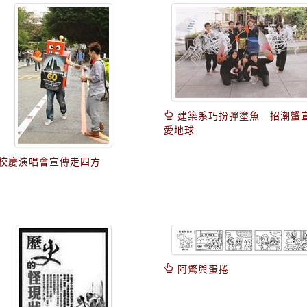
建築系巧扮彈塗魚 招潮蟹
愛地球
校慶演唱會宣傳走四方
阿驚與蛋捲