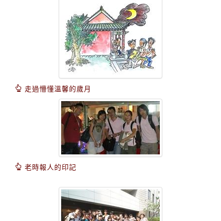
走過懵懂溫馨的歲月
老時報人的印記