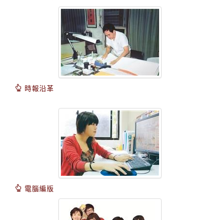
時報沿革
電腦編版