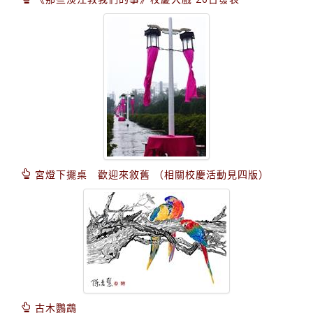
宮燈下擺桌 歡迎來敘舊 （相關校慶活動見四版）
古木鸚鵡