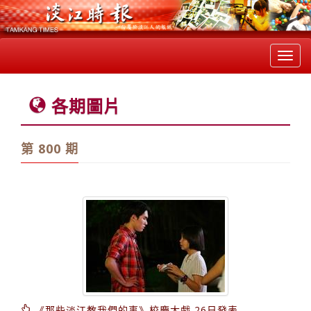
Toggl
navig
各期圖片
第 800 期
《那些淡江教我們的事》校慶大戲 26日發表