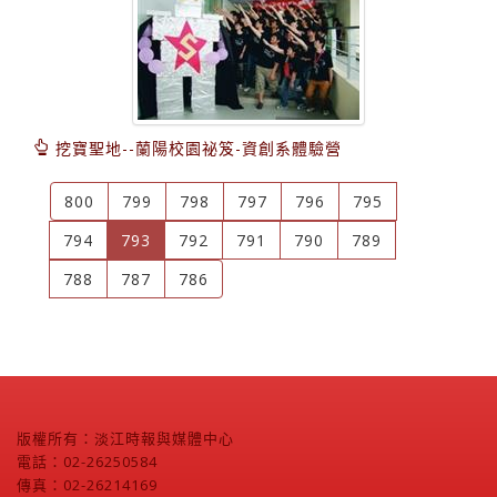
挖寶聖地--蘭陽校園祕笈-資創系體驗營
800
799
798
797
796
795
(current)
794
793
792
791
790
789
788
787
786
版權所有：淡江時報與媒體中心
電話：02-26250584
傳真：02-26214169