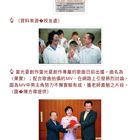
（資料來源�校友處）
雷光夏創作雷光夏創作專屬的歌曲日前出爐，曲名為
〈果實〉；配合歌曲拍攝的MV，在網路上引發熱烈討論，
圖為MV中男主角努力不懈實驗有成，獲老師嘉勉之片段。
（圖�陳方偉提供）