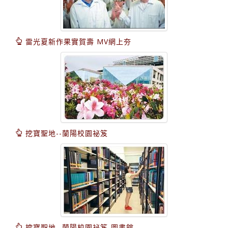
雷光夏新作果實賀壽 MV網上夯
挖寶聖地--蘭陽校園祕笈
挖寶聖地--蘭陽校園祕笈-圖書館