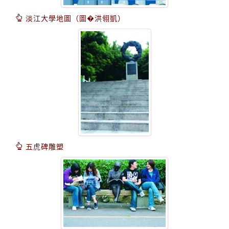
淡江大學地圖（圖�洪翎凱）
五虎碑雕塑