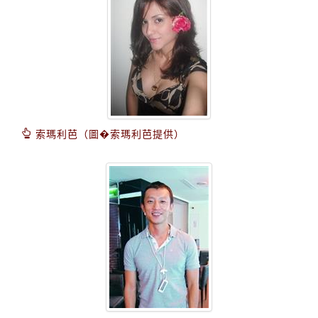
索瑪利芭（圖�索瑪利芭提供）