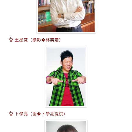
王星威（攝影�林奕宏）
卜學亮（圖�卜學亮提供）