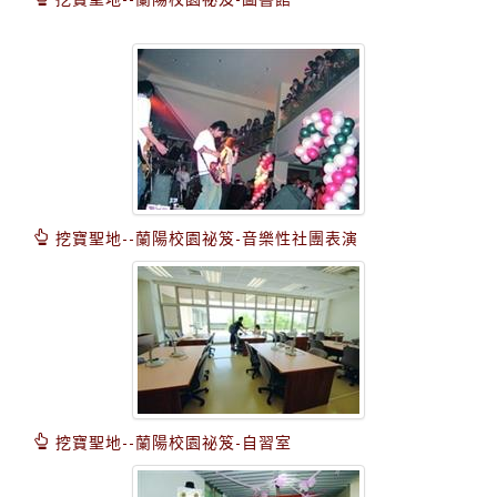
挖寶聖地--蘭陽校園祕笈-音樂性社團表演
挖寶聖地--蘭陽校園祕笈-自習室