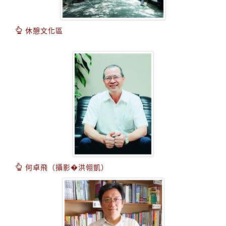
休憩文化區
何卓飛（攝影�洪翎凱）