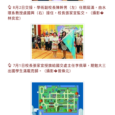
8月2日交接，學術副校長陳幹男（左）任期屆滿，由水
環系教授虞國興（右）接任，校長張家宜監交。（攝影�
林奕宏）
7月1日校長張家宜授旗給國交處主任李佩華，期勉大三
出國學生滿載而歸。（攝影�曾煥元）