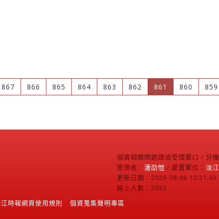
(current)
867
866
865
864
863
862
861
860
859
個資相關問題請洽受理窗口，分機2
管理者：
潘劭愷
/ 建置單位：
淡
更新日期：2026-08-06 10:21:43
線上人數：2052
淡江時報網頁使用規則
個資蒐集聲明專區