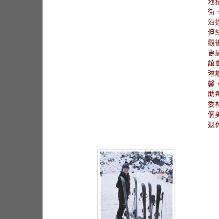
地
街
沿
但
觀
更
誼
琳
馨
助
委
個
退