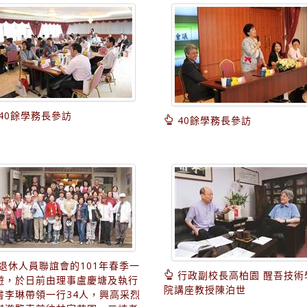
40餘學務長參訪
40餘學務長參訪
退休人員聯誼會的101年春季一
行政副校長高柏園 醒吾技術
遊，於日前由理事盧慶塘及執行
院講座教授陳泊世
書李琳帶領一行34人，興高采烈