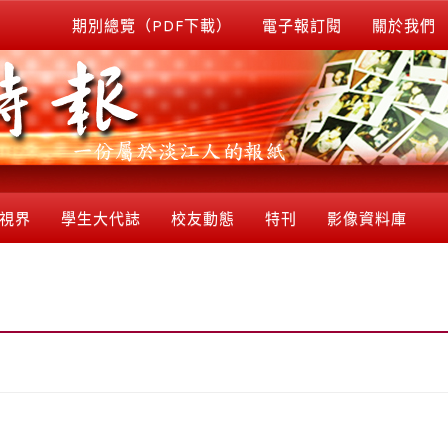
期別總覽（PDF下載）
電子報訂閱
關於我們
視界
學生大代誌
校友動態
特刊
影像資料庫