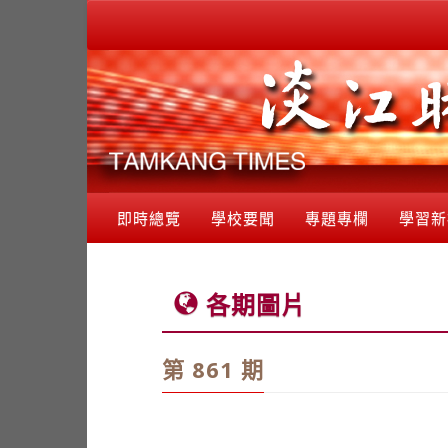
即時總覽
學校要聞
專題專欄
學習新
各期圖片
第 861 期