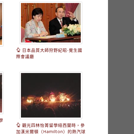
日本品質大師狩野紀昭-覺生國
際會議廳
學
觀光四林怡菁留學紐西蘭時，參
加漢米爾頓（Hamilton）的熱汽球