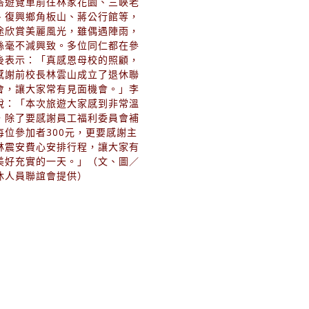
搭遊覽車前往林家花園、三峽老
、復興鄉角板山、蔣公行館等，
途欣賞美麗風光，雖偶遇陣雨，
絲毫不減興致。多位同仁都在參
後表示：「真感恩母校的照顧，
感謝前校長林雲山成立了退休聯
會，讓大家常有見面機會。」李
說：「本次旅遊大家感到非常溫
，除了要感謝員工福利委員會補
每位參加者300元，更要感謝主
林震安費心安排行程，讓大家有
美好充實的一天。」（文、圖／
休人員聯誼會提供）