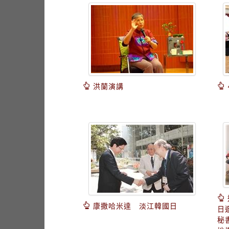
洪蘭演講
康撒哈米達 淡江韓國日
日
秘