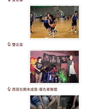
雙企盃
西音社期末成發-復仇者聯盟