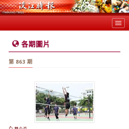
Toggl
navig
各期圖片
第 863 期
雙企盃