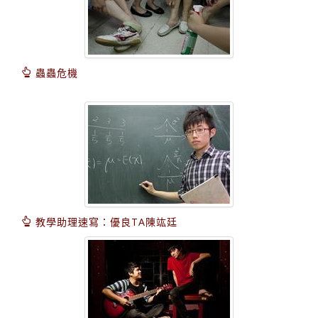
蟲蟲危機
教學助理速寫：優良TA陳竑廷